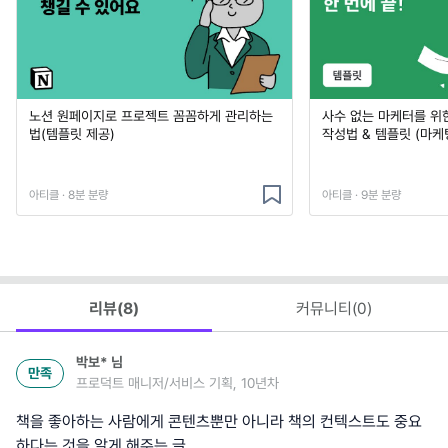
노션 원페이지로 프로젝트 꼼꼼하게 관리하는
사수 없는 마케터를 위
법(템플릿 제공)
작성법 & 템플릿 (마케
아티클 · 8분 분량
아티클 · 9분 분량
리뷰(
8
)
커뮤니티(
0
)
박보*
님
만족
프로덕트 매니저/서비스 기획, 10년차
책을 좋아하는 사람에게 콘텐츠뿐만 아니라 책의 컨텍스트도 중요
하다는 것을 알게 해주는 글.