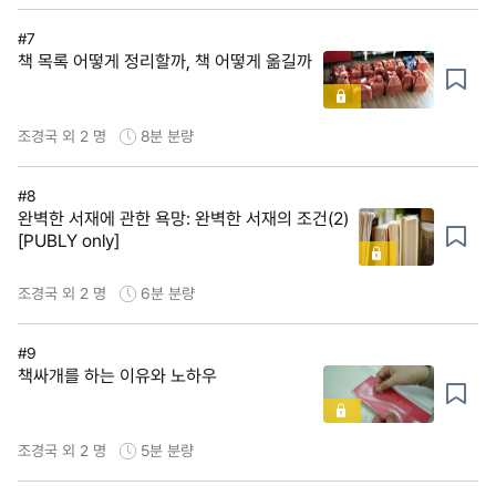
#7
책 목록 어떻게 정리할까, 책 어떻게 옮길까
조경국 외 2 명
8분
분량
#8
완벽한 서재에 관한 욕망: 완벽한 서재의 조건(2)
[PUBLY only]
조경국 외 2 명
6분
분량
#9
책싸개를 하는 이유와 노하우
조경국 외 2 명
5분
분량