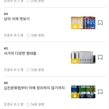
조경국 외 2 명
21분
분량
#4
남의 서재 엿보기
조경국 외 2 명
10분
분량
#5
서가의 다양한 형태들
조경국 외 2 명
12분
분량
#6
십진분류법부터 아예 정리하지 않기까지
조경국 외 2 명
14분
분량