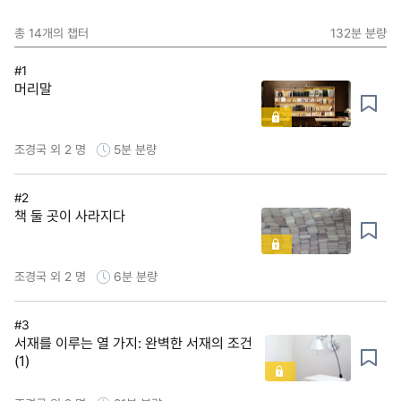
총
14
개의 챕터
132분
분량
#1
머리말
조경국 외 2 명
5분
분량
#2
책 둘 곳이 사라지다
조경국 외 2 명
6분
분량
#3
서재를 이루는 열 가지: 완벽한 서재의 조건
(1)