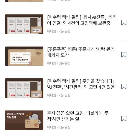
[미수령 택배 알림] '퇴사vs잔류', '커리
어 연결' 외 4건의 고민택배 보관중
아티클 · 2분 분량
[주문폭주] 띵동! 주문하신 '사람 관리'
패키지 도착
아티클 · 3분 분량
[미수령 택배 알림] 주인을 찾습니다:
'AI 전환', '시간관리' 외 고민 4건 있음
아티클 · 2분 분량
혼자 끙끙 앓던 고민, 퍼블리에 '투
척'하면 생기는 일
아티클 · 2분 분량