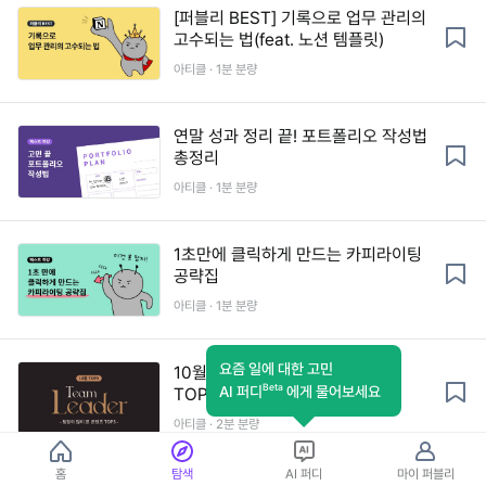
[퍼블리 BEST] 기록으로 업무 관리의
고수되는 법(feat. 노션 템플릿)
아티클 · 1분 분량
연말 성과 정리 끝! 포트폴리오 작성법
총정리
아티클 · 1분 분량
1초만에 클릭하게 만드는 카피라이팅
공략집
아티클 · 1분 분량
요즘 일에 대한 고민
10월에 팀장이 많이 읽은 콘텐츠
Beta
AI 퍼디
에게 물어보세요
TOP5
아티클 · 2분 분량
홈
탐색
AI 퍼디
마이 퍼블리