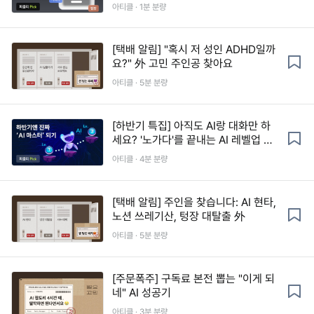
아티클 · 1분 분량
[택배 알림] "혹시 저 성인 ADHD일까
요?" 外 고민 주인공 찾아요
아티클 · 5분 분량
[하반기 특집] 아직도 AI랑 대화만 하
세요? '노가다'를 끝내는 AI 레벨업 로
드맵
아티클 · 4분 분량
[택배 알림] 주인을 찾습니다: AI 현타,
노션 쓰레기산, 텅장 대탈출 外
아티클 · 5분 분량
[주문폭주] 구독료 본전 뽑는 "이게 되
네" AI 성공기
아티클 · 3분 분량