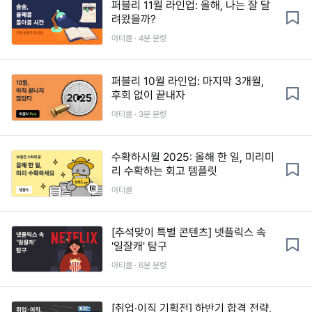
퍼블리 11월 라인업: 올해, 나는 잘 달
려왔을까?
아티클 · 4분 분량
퍼블리 10월 라인업: 마지막 3개월,
후회 없이 끝내자
아티클 · 3분 분량
수확하시월 2025: 올해 한 일, 미리미
리 수확하는 회고 템플릿
아티클
[추석맞이 특별 콘텐츠] 넷플릭스 속
'일잘캐' 탐구
아티클 · 6분 분량
[취업·이직 기획전] 하반기 합격 전략,