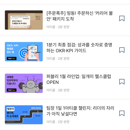
[주문폭주] 띵동! 주문하신 '커리어 불
안' 패키지 도착
아티클 · 3분 분량
1분기 최종 점검: 성과를 숫자로 증명
하는 OKR·KPI 가이드
아티클 · 2분 분량
퍼블리 1월 라인업: 일개미 헬스클럽
OPEN
아티클 · 3분 분량
팀장 1일 1아티클 챌린지: 리더의 자리
가 아직 낯설다면
아티클 · 2분 분량