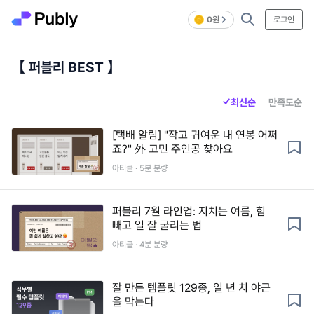
0원
로그인
【 퍼블리 BEST 】
최신순
만족도순
[택배 알림] "작고 귀여운 내 연봉 어쩌
죠?" 外 고민 주인공 찾아요
아티클 · 5분 분량
퍼블리 7월 라인업: 지치는 여름, 힘
빼고 일 잘 굴리는 법
아티클 · 4분 분량
잘 만든 템플릿 129종, 일 년 치 야근
을 막는다