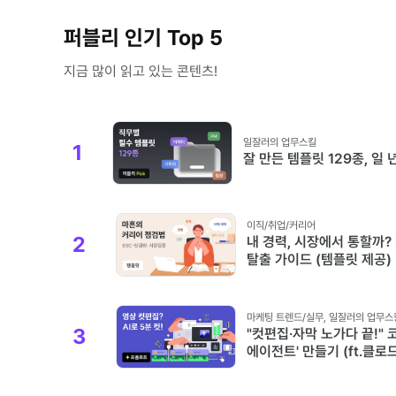
퍼블리 인기 Top 5
지금 많이 읽고 있는 콘텐츠!
일잘러의 업무스킬
1
잘 만든 템플릿 129종, 일
이직/취업/커리어
2
내 경력, 시장에서 통할까?
탈출 가이드 (템플릿 제공)
마케팅 트렌드/실무
,
일잘러의 업무스
3
"컷편집·자막 노가다 끝!" 
에이전트' 만들기 (ft.클로