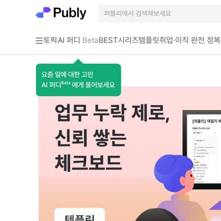
토픽
AI 퍼디
Beta
BEST
시리즈
템플릿
취업·이직 완전 정복
요즘 일에 대한 고민
Beta
AI 퍼디
에게 물어보세요