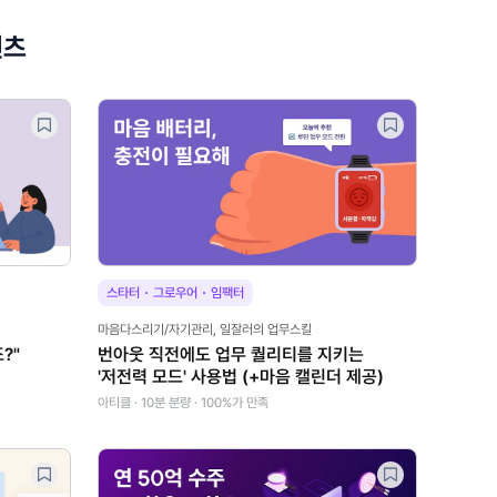
텐츠
·
·
스타터
그로우어
임팩터
마음다스리기/자기관리, 일잘러의 업무스킬
?"
번아웃 직전에도 업무 퀄리티를 지키는
'저전력 모드' 사용법 (+마음 캘린더 제공)
아티클 · 10분 분량 · 100%가 만족