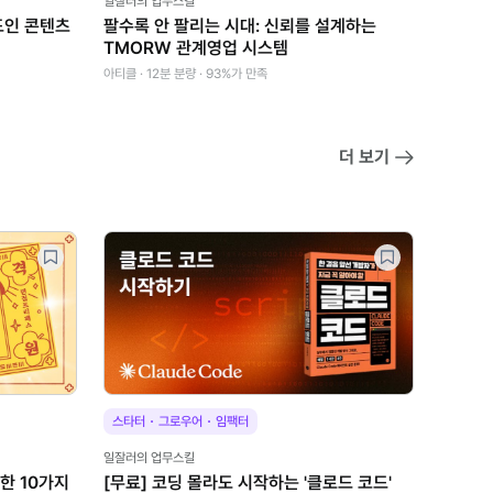
일잘러의 업무스킬
드인 콘텐츠
팔수록 안 팔리는 시대: 신뢰를 설계하는
TMORW 관계영업 시스템
아티클 · 12분 분량 · 93%가 만족
더 보기
·
·
스타터
그로우어
임팩터
일잘러의 업무스킬
한 10가지
[무료] 코딩 몰라도 시작하는 '클로드 코드'