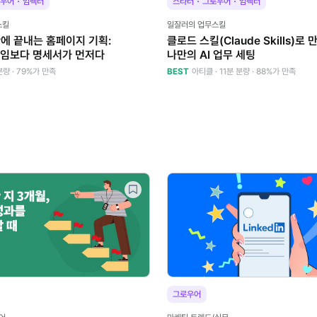
·
·
·
우어
임팩터
스타터
그로우어
임팩터
스킬
일잘러의 업무스킬
만에 끝내는 홈페이지 기획:
클로드 스킬(Claude Skills)로
임보다 명세서가 먼저다
나만의 AI 업무 세팅
분량 · 79%가 만족
BEST
아티클 · 11분 분량 · 88%가 만족
그로우어