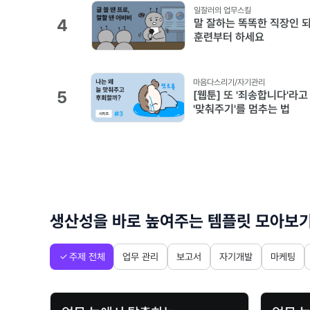
일잘러의 업무스킬
4
말 잘하는 똑똑한 직장인 되려
훈련부터 하세요
마음다스리기/자기관리
5
[웹툰] 또 '죄송합니다'라
'맞춰주기'를 멈추는 법
생산성을 바로 높여주는 템플릿 모아보
주제 전체
업무 관리
보고서
자기개발
마케팅