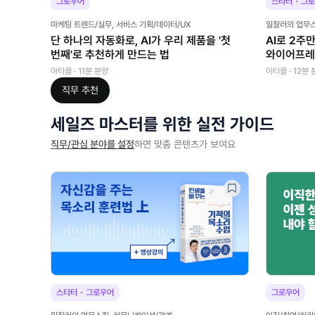
·
그로우어
스타터
그로
마케팅 트렌드/실무, 서비스 기획/데이터/UX
일잘러의 업무
단 하나의 자동화로, AI가 우리 제품을 '첫
AI로 2주
번째'로 추천하게 만드는 법
와이어프레
아티클 · 11분 분량
아티클 · 12분 
직무
추천
세일즈 마스터를 위한 실전 가이드
직무/관심 분야를 설정
하면 맞춤 콘텐츠가 보여요
·
스타터
그로우어
그로우어