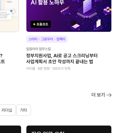
·
·
스타터
그로우어
임팩터
일잘러의 업무스킬
?
정부지원사업, AI로 공고 스크리닝부터
프트
사업계획서 초안 작성까지 끝내는 법
아티클 · 9분 분량 · 100%가 만족
더 보기
리더십
기타