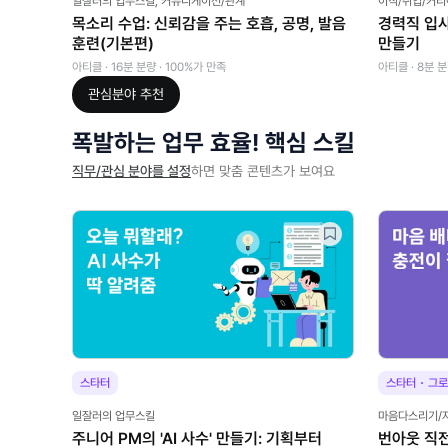
일잘러의 업무스킬, 커뮤니케이션/관계
이직/취업/커리
목소리 수업: 신뢰감을 주는 호흡, 공명, 발음
경력직 입사
훈련(기본편)
만들기
아티클 · 16분 분량 · 100%가 만족
아티클 · 8분 분
관심분야
추천
폭발하는 업무 효율! 핵심 스킬
직무/관심 분야를 설정
하면 맞춤 콘텐츠가 보여요
·
스타터
스타터
그로
일잘러의 업무스킬
마음다스리기/
주니어 PM의 'AI 사수' 만들기: 기획부터
번아웃 직