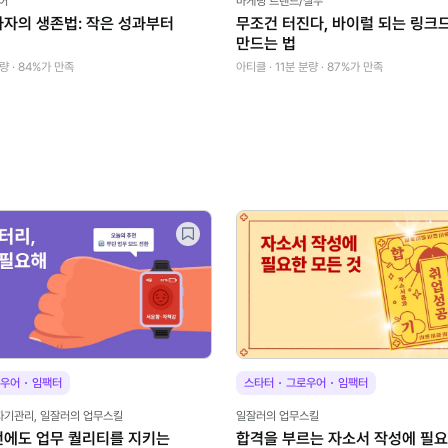
어
마케팅 트렌드/실무
자의 생존법: 작은 성과부터
무조건 터진다, 바이럴 되는 링크
만드는 법
량 · 84%가 만족
아티클 · 11분 분량 · 87%가 만족
·
·
·
우어
임팩터
스타터
그로우어
임팩터
자기관리, 일잘러의 업무스킬
일잘러의 업무스킬
전에도 업무 퀄리티를 지키는
합격을 부르는 자소서 작성에 필요