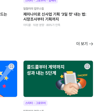
·
·
스타터
그로우어
임팩터
일잘러의 업무스킬
 만드는
제미나이로 신사업 기획 '3일 컷' 내는 법:
시장조사부터 기획까지
아티클 · 10분 분량 · 89%가 만족
더 보기
·
스타터
그로우어