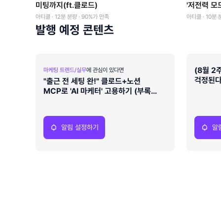
미팅까지(ft.클로드)
'저전력 모
아티클 · 12분 분량 · 90%가 만족
아티클 · 10분 
발행 예정 콘텐츠
(8월 2
마케팅 트렌드/실무
에 관심이 있다면
걱정된다
"출근 전 세팅 완!" 클로드+노션
이미 결
MCP로 'AI 마케터' 고용하기 (부록
제공)
알림 설정하기
알