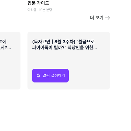
입문 가이드
아티클 · 10분 분량
더 보기
PT에
(독자고민 | 8월 3주차) "월급으로
없지?
파이어족이 될까?" 직장인을 위한
현실적인 3단계 재무 가이드
알림 설정하기