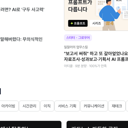
면? AI로 '구두 사고력'
·
스타터
그로우어
고 말해버렸다: 무의식적인
일잘러의 업무스킬
"보고서 써줘" 하고 또 갈아엎었나요
자료조사·성과보고·기획서 AI 프롬
아티클 · 9분 분량 · 100%가 만족
기
아카이빙
시간관리
이직
서비스 기획
커뮤니케이션
재테크