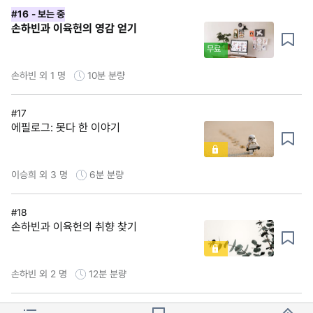
#16
- 보는 중
손하빈과 이육헌의 영감 얻기
무료
손하빈 외 1 명
10분
분량
#17
에필로그: 못다 한 이야기
이승희 외 3 명
6분
분량
#18
손하빈과 이육헌의 취향 찾기
손하빈 외 2 명
12분
분량