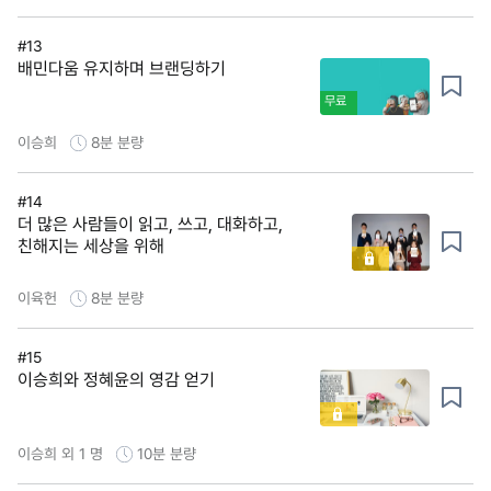
#13
배민다움 유지하며 브랜딩하기
무료
이승희
8분
분량
#14
더 많은 사람들이 읽고, 쓰고, 대화하고,
친해지는 세상을 위해
이육헌
8분
분량
#15
이승희와 정혜윤의 영감 얻기
이승희 외 1 명
10분
분량