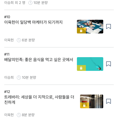
이승희 외 2 명
10분
분량
#10
이육헌이 일당백 마케터가 되기까지
이육헌
6분
분량
#11
배달의민족: 좋은 음식을 먹고 싶은 곳에서
이승희
10분
분량
#12
트레바리: 세상을 더 지적으로, 사람들을 더
친하게
이육헌
8분
분량