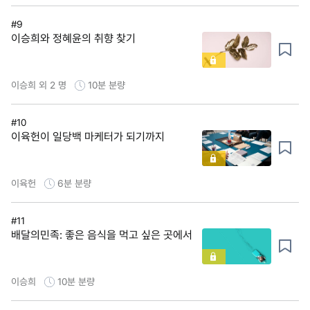
#9
이승희와 정혜윤의 취향 찾기
이승희 외 2 명
10분
분량
#10
이육헌이 일당백 마케터가 되기까지
이육헌
6분
분량
#11
배달의민족: 좋은 음식을 먹고 싶은 곳에서
이승희
10분
분량