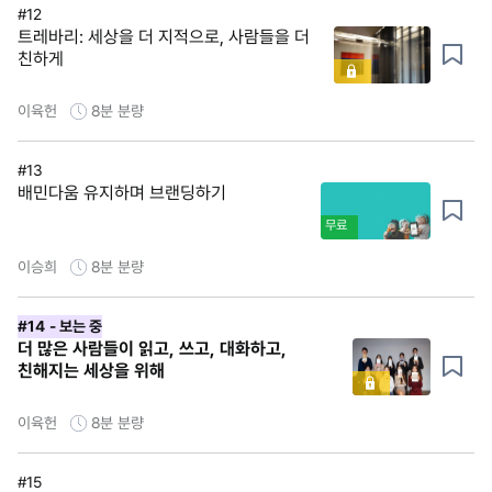
#12
트레바리: 세상을 더 지적으로, 사람들을 더
친하게
이육헌
8분
분량
#13
배민다움 유지하며 브랜딩하기
무료
이승희
8분
분량
#14
- 보는 중
더 많은 사람들이 읽고, 쓰고, 대화하고,
친해지는 세상을 위해
이육헌
8분
분량
#15