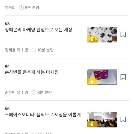
이승희
8분
분량
#3
정혜윤의 마케팅 관점으로 보는 세상
정혜윤 외 1 명
10분
분량
#4
손하빈을 춤추게 하는 마케팅
손하빈 외 1 명
8분
분량
#5
스페이스오디티: 음악으로 세상을 이롭게