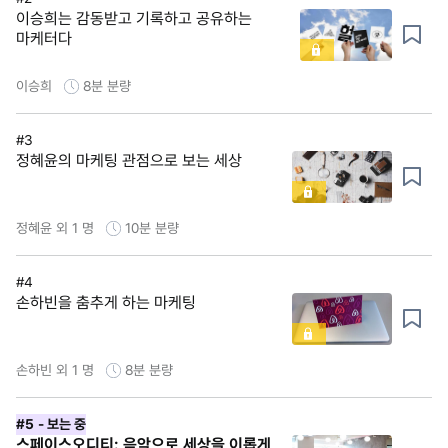
이승희는 감동받고 기록하고 공유하는
마케터다
이승희
8분
분량
#3
정혜윤의 마케팅 관점으로 보는 세상
정혜윤 외 1 명
10분
분량
#4
손하빈을 춤추게 하는 마케팅
손하빈 외 1 명
8분
분량
#5
- 보는 중
스페이스오디티: 음악으로 세상을 이롭게