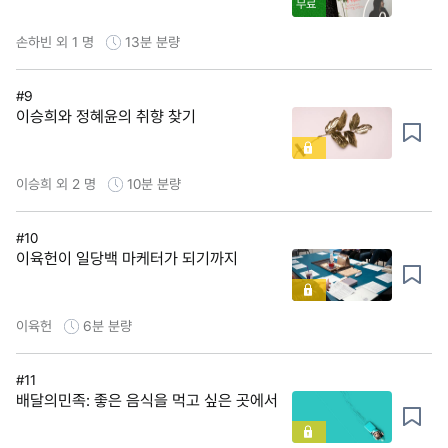
무료
손하빈 외 1 명
13분
분량
#9
이승희와 정혜윤의 취향 찾기
이승희 외 2 명
10분
분량
#10
이육헌이 일당백 마케터가 되기까지
이육헌
6분
분량
#11
배달의민족: 좋은 음식을 먹고 싶은 곳에서