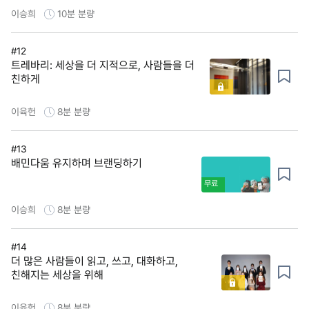
이승희
10분
분량
#12
트레바리: 세상을 더 지적으로, 사람들을 더
친하게
이육헌
8분
분량
#13
배민다움 유지하며 브랜딩하기
무료
이승희
8분
분량
#14
더 많은 사람들이 읽고, 쓰고, 대화하고,
친해지는 세상을 위해
이육헌
8분
분량