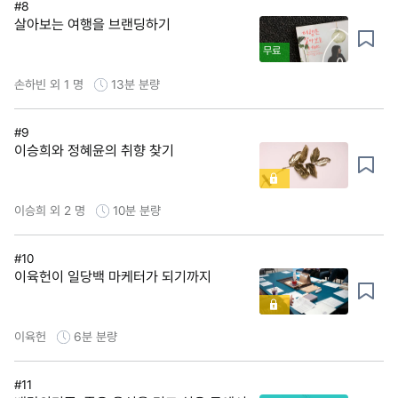
#8
살아보는 여행을 브랜딩하기
무료
손하빈 외 1 명
13분
분량
#9
이승희와 정혜윤의 취향 찾기
이승희 외 2 명
10분
분량
#10
이육헌이 일당백 마케터가 되기까지
이육헌
6분
분량
#11