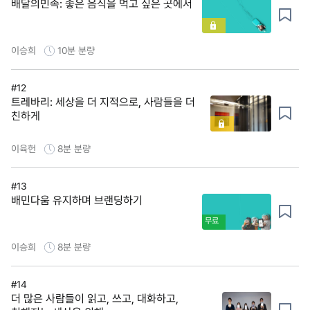
배달의민족: 좋은 음식을 먹고 싶은 곳에서
이승희
10분
분량
#12
트레바리: 세상을 더 지적으로, 사람들을 더
친하게
이육헌
8분
분량
#13
배민다움 유지하며 브랜딩하기
무료
이승희
8분
분량
#14
더 많은 사람들이 읽고, 쓰고, 대화하고,