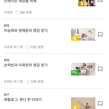
친해지는 세상을 위해
이육헌
8분
분량
#15
이승희와 정혜윤의 영감 얻기
이승희 외 1 명
10분
분량
#16
손하빈과 이육헌의 영감 얻기
무료
손하빈 외 1 명
10분
분량
#17
에필로그: 못다 한 이야기