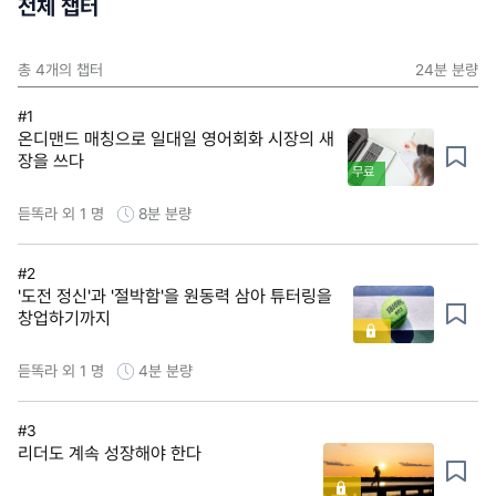
전체 챕터
총
4
개의 챕터
24분
분량
#1
온디맨드 매칭으로 일대일 영어회화 시장의 새
장을 쓰다
무료
듣똑라 외 1 명
8분
분량
#2
'도전 정신'과 '절박함'을 원동력 삼아 튜터링을
창업하기까지
듣똑라 외 1 명
4분
분량
#3
리더도 계속 성장해야 한다