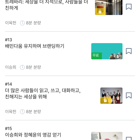
트레바리: 세상을 더 지적으로, 사람들을 더
친하게
이육헌
8분
분량
#13
배민다움 유지하며 브랜딩하기
무료
이승희
8분
분량
#14
더 많은 사람들이 읽고, 쓰고, 대화하고,
친해지는 세상을 위해
이육헌
8분
분량
#15
이승희와 정혜윤의 영감 얻기