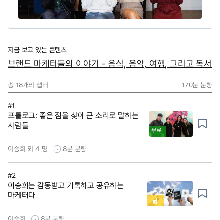
지금 보고 있는 콘텐츠
브랜드 마케터들의 이야기 - 음식, 음악, 여행, 그리고 독서
총
18
개의 챕터
170분
분량
#1
프롤로그: 좋은 점을 찾아 큰 소리로 말하는
사람들
무료
이승희 외 4 명
8분
분량
#2
이승희는 감동받고 기록하고 공유하는
마케터다
이승희
8분
분량