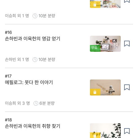
이승희 외 1 명
10분
분량
#16
손하빈과 이육헌의 영감 얻기
무료
손하빈 외 1 명
10분
분량
#17
에필로그: 못다 한 이야기
이승희 외 3 명
6분
분량
#18
손하빈과 이육헌의 취향 찾기