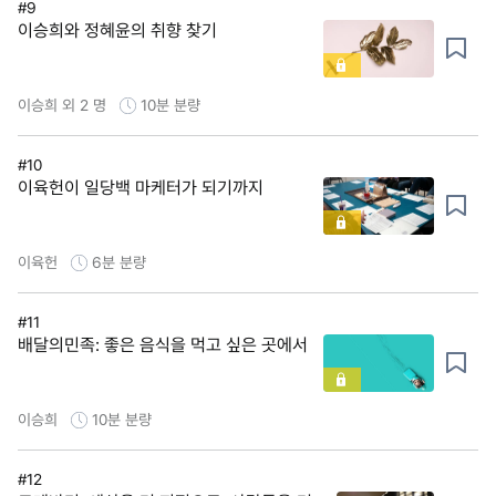
#9
이승희와 정혜윤의 취향 찾기
이승희 외 2 명
10분
분량
#10
이육헌이 일당백 마케터가 되기까지
이육헌
6분
분량
#11
배달의민족: 좋은 음식을 먹고 싶은 곳에서
이승희
10분
분량
#12