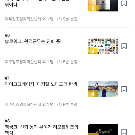
엮이다
제주창조경제혁신센터 외 1 명
5분
분량
#6
슬로워크: 원격근무는 진화 중!
제주창조경제혁신센터 외 1 명
5분
분량
#7
라이크크레이지: 디지털 노마드의 탄생
제주창조경제혁신센터 외 1 명
5분
분량
#8
엑씽크: 신뢰·동기 부여가 리모트워크의
핵심