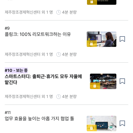
제주창조경제혁신센터 외 1 명
4분
분량
#9
플링크: 100% 리모트워크하는 이유
제주창조경제혁신센터 외 1 명
4분
분량
#10
- 보는 중
스마트스터디: 출퇴근·휴가도 모두 자율에
맡긴다
제주창조경제혁신센터 외 1 명
4분
분량
#11
업무 효율을 높이는 아홉 가지 협업 툴