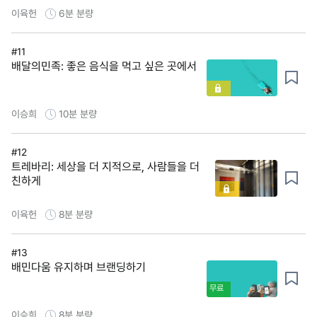
이육헌
6분
분량
#11
배달의민족: 좋은 음식을 먹고 싶은 곳에서
이승희
10분
분량
#12
트레바리: 세상을 더 지적으로, 사람들을 더
친하게
이육헌
8분
분량
#13
배민다움 유지하며 브랜딩하기
무료
이승희
8분
분량