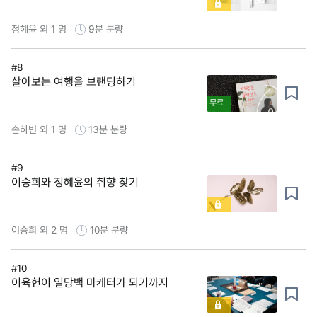
정혜윤 외 1 명
9분
분량
#8
살아보는 여행을 브랜딩하기
무료
손하빈 외 1 명
13분
분량
#9
이승희와 정혜윤의 취향 찾기
이승희 외 2 명
10분
분량
#10
이육헌이 일당백 마케터가 되기까지