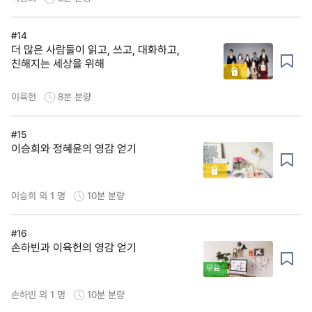
#14
더 많은 사람들이 읽고, 쓰고, 대화하고,
친해지는 세상을 위해
이육헌
8분
분량
#15
이승희와 정혜윤의 영감 얻기
이승희 외 1 명
10분
분량
#16
손하빈과 이육헌의 영감 얻기
무료
손하빈 외 1 명
10분
분량