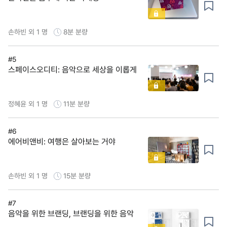
손하빈 외 1 명
8분
분량
#5
스페이스오디티: 음악으로 세상을 이롭게
정혜윤 외 1 명
11분
분량
#6
에어비앤비: 여행은 살아보는 거야
손하빈 외 1 명
15분
분량
#7
음악을 위한 브랜딩, 브랜딩을 위한 음악