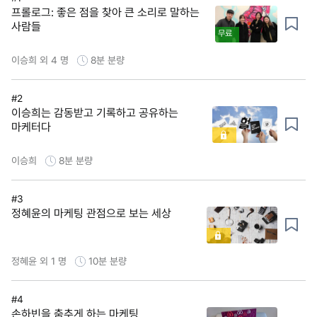
프롤로그: 좋은 점을 찾아 큰 소리로 말하는
사람들
무료
이승희 외 4 명
8분
분량
#2
이승희는 감동받고 기록하고 공유하는
마케터다
이승희
8분
분량
#3
정혜윤의 마케팅 관점으로 보는 세상
정혜윤 외 1 명
10분
분량
#4
손하빈을 춤추게 하는 마케팅