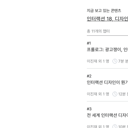
지금 보고 있는 콘텐츠
인터랙션 18, 디자
총
11
개의 챕터
#1
프롤로그: 광고쟁이, 
이진재 외 1 명
7분
분
#2
인터랙션 디자인이 뭔
이진재 외 1 명
12분
#3
전 세계 인터랙션 디자이
이진재 외 1 명
10분