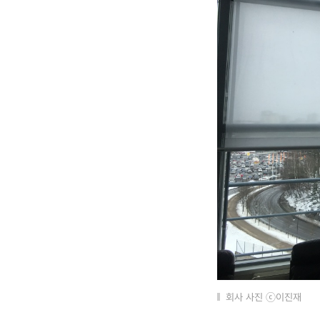
회사 사진 ⓒ이진재