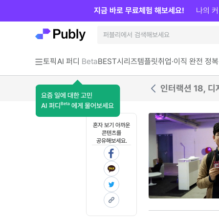
지금 바로 무료체험 해보세요!
나의 커
토픽
AI 퍼디
Beta
BEST
시리즈
템플릿
취업·이직 완전 정복
인터랙션 18, 
요즘 일에 대한 고민
Beta
AI 퍼디
에게 물어보세요
혼자 보기 아까운
콘텐츠를
공유해보세요.