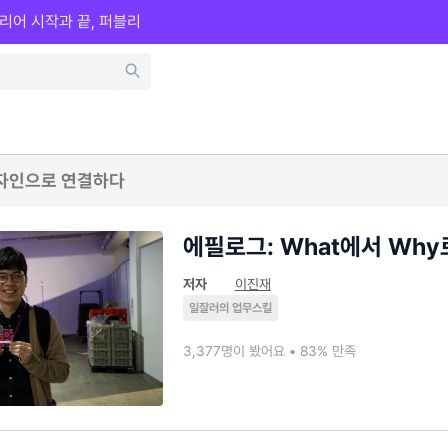
리어 시작과 끝, 퍼블리
디자인으로 연결하다
에필로그: What에서 Why
저자
이진재
일잘러의 업무스킬
3,377명이 봤어요 • 83% 만족