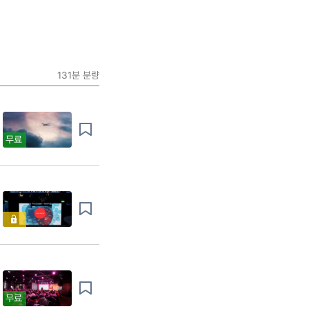
131분
분량
무료
무료