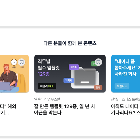
다른 분들이 함께 본 콘텐츠
일잘러의 업무스킬
산업/비즈니스 트렌
다" 해외
잘 만든 템플릿 129종, 일 년 치
아직도 데이터
존기
야근을 막는다
기다리나요? 
마케터가 AI로