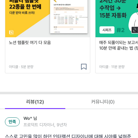
노션 템플릿 여기 다 모음
매주 되풀이되는 보고서 
10분 만에 끝내는 법 (
아티클 · 5분 분량
아티클 · 11분 분량
리뷰(
12
)
커뮤니티(
0
)
Wo*
님
만족
프로덕트 디자이너, 9년차
스스로 고민을 많이 하던 인터랙션 디자이너에 대해 시야를 넓혀준