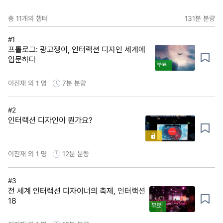
총
11
개의 챕터
131분
분량
#1
프롤로그: 광고쟁이, 인터랙션 디자인 세계에
입문하다
무료
이진재 외 1 명
7분
분량
#2
인터랙션 디자인이 뭔가요?
이진재 외 1 명
12분
분량
#3
전 세계 인터랙션 디자이너의 축제, 인터랙션
18
무료