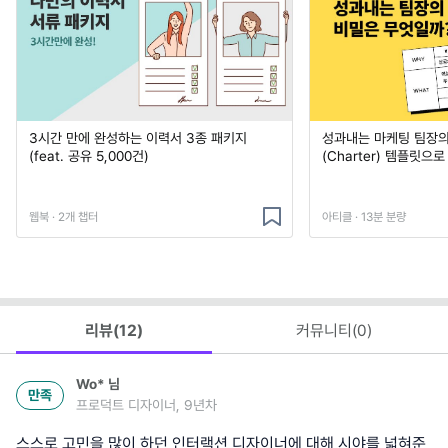
3시간 만에 완성하는 이력서 3종 패키지
성과내는 마케팅 팀장의
(feat. 공유 5,000건)
(Charter) 템플릿으
웹북 · 2개 챕터
아티클 · 13분 분량
리뷰(
12
)
커뮤니티(
0
)
Wo*
님
만족
프로덕트 디자이너, 9년차
스스로 고민을 많이 하던 인터랙션 디자이너에 대해 시야를 넓혀준