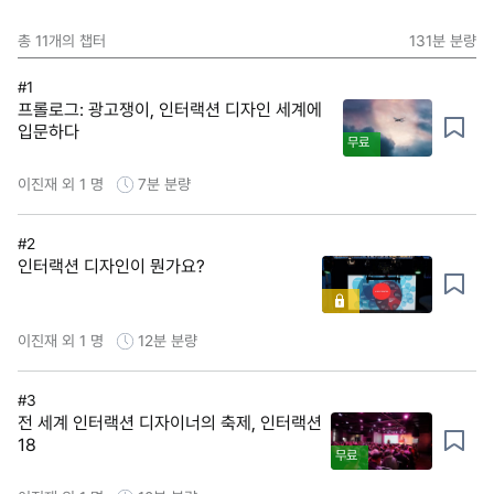
총
11
개의 챕터
131분
분량
#1
프롤로그: 광고쟁이, 인터랙션 디자인 세계에
입문하다
무료
이진재 외 1 명
7분
분량
#2
인터랙션 디자인이 뭔가요?
이진재 외 1 명
12분
분량
#3
전 세계 인터랙션 디자이너의 축제, 인터랙션
18
무료