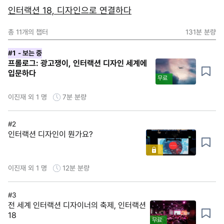
인터랙션 18, 디자인으로 연결하다
총
11
개의 챕터
131분
분량
#1
- 보는 중
프롤로그: 광고쟁이, 인터랙션 디자인 세계에
입문하다
무료
이진재 외 1 명
7분
분량
#2
인터랙션 디자인이 뭔가요?
이진재 외 1 명
12분
분량
#3
전 세계 인터랙션 디자이너의 축제, 인터랙션
18
무료