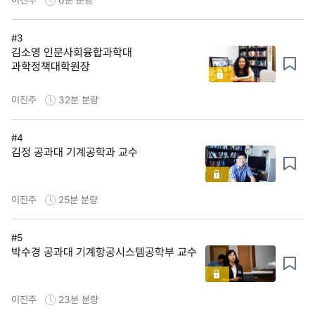
#3
김소영 인문사회융합과학대
과학정책대학원장
이진주
32분
분량
#4
김정 공과대 기계공학과 교수
이진주
25분
분량
#5
박수경 공과대 기계항공시스템공학부 교수
이진주
23분
분량