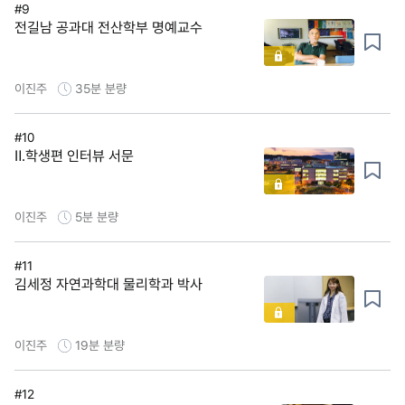
#9
전길남 공과대 전산학부 명예교수
이진주
35분
분량
#10
Ⅱ.학생편 인터뷰 서문
이진주
5분
분량
#11
김세정 자연과학대 물리학과 박사
이진주
19분
분량
#12