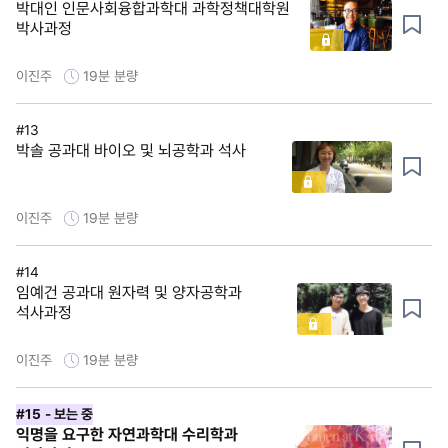
박대인 인문사회융합과학대 과학정책대학원
박사과정
이진주
19분
분량
#13
박솔 공과대 바이오 및 뇌공학과 석사
이진주
19분
분량
#14
임예건 공과대 원자력 및 양자공학과
석사과정
이진주
19분
분량
#15
- 보는 중
익명을 요구한 자연과학대 수리학과