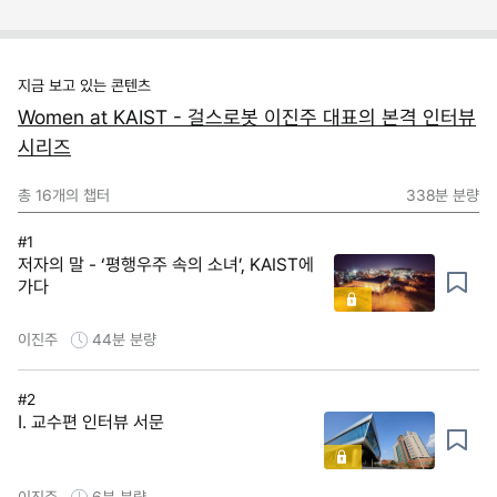
지금 보고 있는 콘텐츠
Women at KAIST - 걸스로봇 이진주 대표의 본격 인터뷰
시리즈
총
16
개의 챕터
338분
분량
#1
저자의 말 - ‘평행우주 속의 소녀’, KAIST에
가다
이진주
44분
분량
#2
Ⅰ. 교수편 인터뷰 서문
이진주
6분
분량