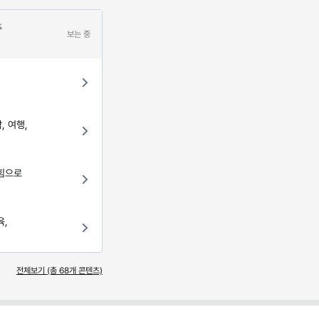
주
보는 중
, 여행,
 힘으로
육,
전체보기 (총
68
개 콘텐츠)