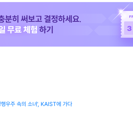
평행우주 속의 소녀', KAIST에 가다