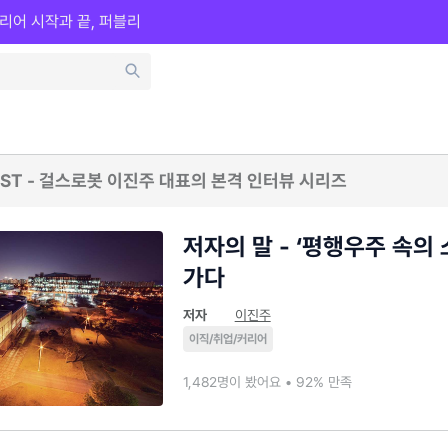
리어 시작과 끝, 퍼블리
AIST - 걸스로봇 이진주 대표의 본격 인터뷰 시리즈
저자의 말 - ‘평행우주 속의 소
가다
저자
이진주
이직/취업/커리어
1,482명이 봤어요 • 92% 만족