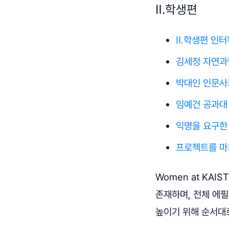
Ⅱ.학생편
Ⅱ.학생편 인터
김세정 자연과
박대인 인문사
임예건 공과대
익명을 요구한
프로젝트를 마
Women at KA
존재하며, 전체 에필
높이기 위해 순서대