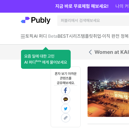
지금 바로 무료체험 해보세요!
나의 커
토픽
AI 퍼디
Beta
BEST
시리즈
템플릿
취업·이직 완전 정복
Women at K
요즘 일에 대한 고민
Beta
AI 퍼디
에게 물어보세요
혼자 보기 아까운
콘텐츠를
공유해보세요.