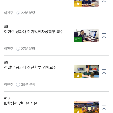
이진주
22분
분량
#8
이현주 공과대 전기및전자공학부 교수
무료
이진주
27분
분량
#9
전길남 공과대 전산학부 명예교수
이진주
35분
분량
#10
Ⅱ.학생편 인터뷰 서문