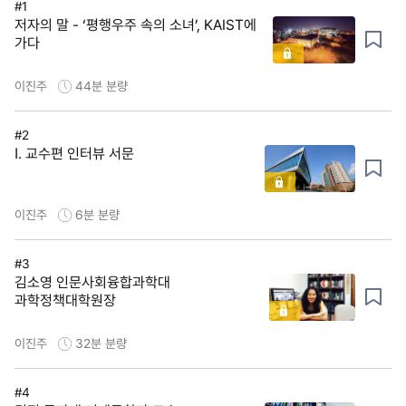
#1
저자의 말 - ‘평행우주 속의 소녀’, KAIST에
가다
이진주
44분
분량
#2
Ⅰ. 교수편 인터뷰 서문
이진주
6분
분량
#3
김소영 인문사회융합과학대
과학정책대학원장
이진주
32분
분량
#4