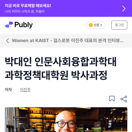
지금 바로 무료체험 해보세요!
나의 커리어 시작과 끝, 퍼블리
0원
로그인
Women at KAIST - 걸스로봇 이진주 대표의 본격 인터뷰
시리즈
박대인 인문사회융합과학대
과학정책대학원 박사과정
저자
이진주