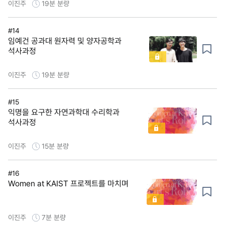
이진주
19분
분량
#14
임예건 공과대 원자력 및 양자공학과
석사과정
이진주
19분
분량
#15
익명을 요구한 자연과학대 수리학과
석사과정
이진주
15분
분량
#16
Women at KAIST 프로젝트를 마치며
이진주
7분
분량