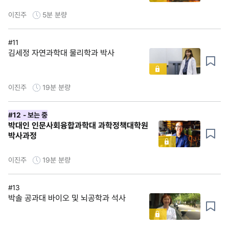
이진주
5분
분량
#11
김세정 자연과학대 물리학과 박사
이진주
19분
분량
#12
- 보는 중
박대인 인문사회융합과학대 과학정책대학원
박사과정
이진주
19분
분량
#13
박솔 공과대 바이오 및 뇌공학과 석사