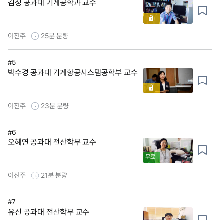
김정 공과대 기계공학과 교수
이진주
25분
분량
#5
박수경 공과대 기계항공시스템공학부 교수
이진주
23분
분량
#6
오혜연 공과대 전산학부 교수
무료
이진주
21분
분량
#7
유신 공과대 전산학부 교수