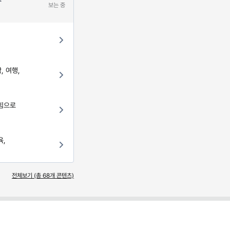
주
보는 중
, 여행,
 힘으로
육,
전체보기 (총
68
개 콘텐츠)