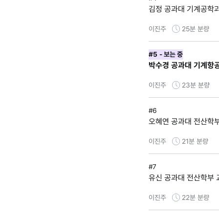
김정 공과대 기계공학과
이진주
25분
분량
#5
- 보는 중
박수경 공과대 기계항
이진주
23분
분량
#6
오혜연 공과대 전산학부
이진주
21분
분량
#7
유신 공과대 전산학부 
이진주
22분
분량