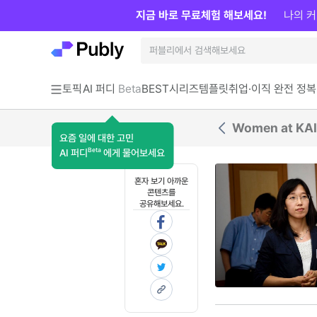
지금 바로 무료체험 해보세요!
나의 커
토픽
AI 퍼디
Beta
BEST
시리즈
템플릿
취업·이직 완전 정복
Women at K
요즘 일에 대한 고민
Beta
AI 퍼디
에게 물어보세요
혼자 보기 아까운
콘텐츠를
공유해보세요.