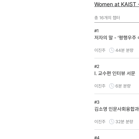
Women at KAI
총
16
개의 챕터
#1
저자의 말 - ‘평행우주 
이진주
44분
분량
#2
Ⅰ. 교수편 인터뷰 서문
이진주
6분
분량
#3
김소영 인문사회융합과
이진주
32분
분량
#4