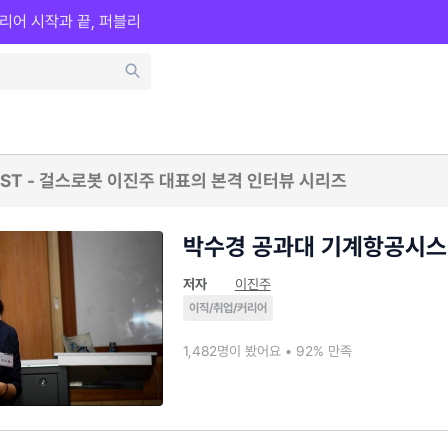
리어 시작과 끝, 퍼블리
AIST - 걸스로봇 이진주 대표의 본격 인터뷰 시리즈
박수경 공과대 기계항공시스
저자
이진주
이직/취업/커리어
1,482명이 봤어요 • 92% 만족