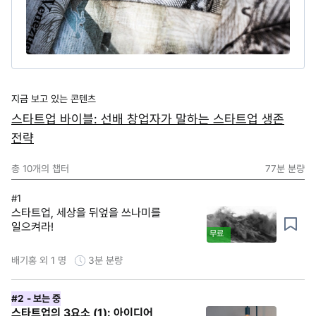
지금 보고 있는 콘텐츠
스타트업 바이블: 선배 창업자가 말하는 스타트업 생존
전략
총
10
개의 챕터
77분
분량
#1
스타트업, 세상을 뒤엎을 쓰나미를
일으켜라!
무료
배기홍 외 1 명
3분
분량
#2
- 보는 중
스타트업의 3요소 (1): 아이디어