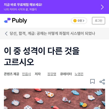
지금 바로 무료체험 해보세요!
나의 커리어 시작과 끝, 퍼블리
0원
로그인
당선, 합격, 계급: 공채는 어떻게 좌절의 시스템이 되었나
이 중 성격이 다른 것을
고르시오
콘텐츠 제공
민음사
저자
장강명
큐레이터
노영은