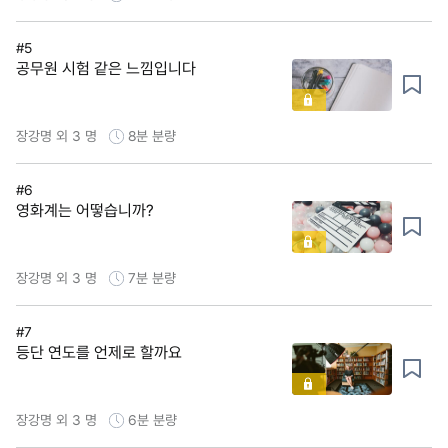
#5
공무원 시험 같은 느낌입니다
장강명 외 3 명
8분
분량
#6
영화계는 어떻습니까?
장강명 외 3 명
7분
분량
#7
등단 연도를 언제로 할까요
장강명 외 3 명
6분
분량