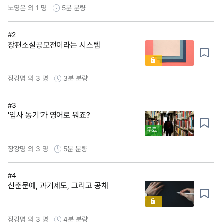
노영은 외 1 명
5분
분량
#2
장편소설공모전이라는 시스템
장강명 외 3 명
3분
분량
#3
'입사 동기'가 영어로 뭐죠?
무료
장강명 외 3 명
5분
분량
#4
신춘문예, 과거제도, 그리고 공채
장강명 외 3 명
4분
분량