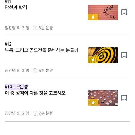
#11
당선과 합격
장강명 외 3 명
8분
분량
#12
부록: 그리고 공모전을 준비하는 분들께
장강명 외 3 명
5분
분량
#13
- 보는 중
이 중 성격이 다른 것을 고르시오
장강명 외 3 명
7분
분량