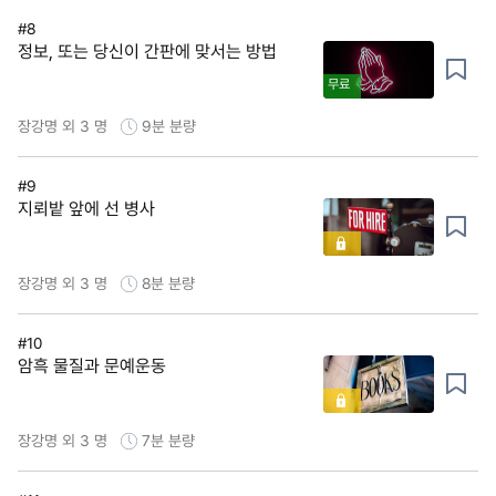
#8
정보, 또는 당신이 간판에 맞서는 방법
무료
장강명 외 3 명
9분
분량
#9
지뢰밭 앞에 선 병사
장강명 외 3 명
8분
분량
#10
암흑 물질과 문예운동
장강명 외 3 명
7분
분량