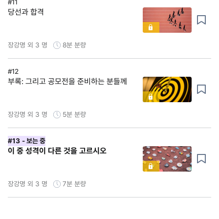
#11
당선과 합격
장강명 외 3 명
8분
분량
#12
부록: 그리고 공모전을 준비하는 분들께
장강명 외 3 명
5분
분량
#13
- 보는 중
이 중 성격이 다른 것을 고르시오
장강명 외 3 명
7분
분량