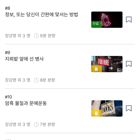
#8
정보, 또는 당신이 간판에 맞서는 방법
무료
장강명 외 3 명
9분
분량
#9
지뢰밭 앞에 선 병사
장강명 외 3 명
8분
분량
#10
암흑 물질과 문예운동
장강명 외 3 명
7분
분량