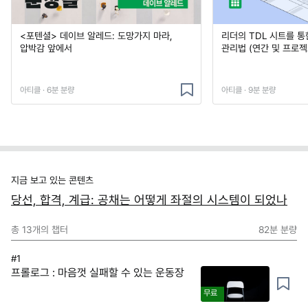
<포텐셜> 데이브 알레드: 도망가지 마라,
리더의 TDL 시트를 통
압박감 앞에서
관리법 (연간 및 프로젝
아티클 · 6분 분량
아티클 · 9분 분량
지금 보고 있는 콘텐츠
당선, 합격, 계급: 공채는 어떻게 좌절의 시스템이 되었나
총
13
개의 챕터
82분
분량
#1
프롤로그 : 마음껏 실패할 수 있는 운동장
무료