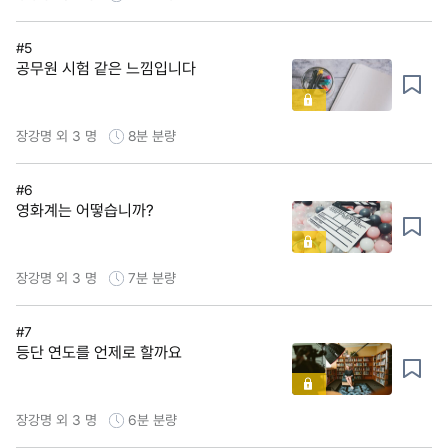
#5
공무원 시험 같은 느낌입니다
장강명 외 3 명
8분
분량
#6
영화계는 어떻습니까?
장강명 외 3 명
7분
분량
#7
등단 연도를 언제로 할까요
장강명 외 3 명
6분
분량