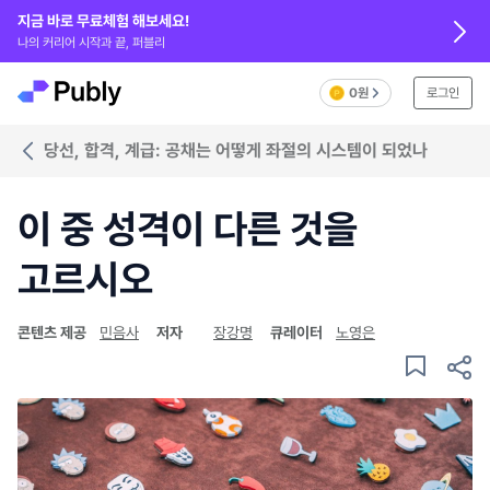
지금 바로 무료체험 해보세요!
나의 커리어 시작과 끝, 퍼블리
0원
로그인
당선, 합격, 계급: 공채는 어떻게 좌절의 시스템이 되었나
이 중 성격이 다른 것을
고르시오
콘텐츠 제공
민음사
저자
장강명
큐레이터
노영은