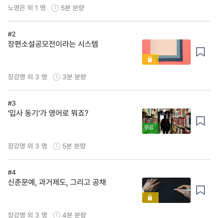
노영은 외 1 명
5분
분량
#2
장편소설공모전이라는 시스템
장강명 외 3 명
3분
분량
#3
'입사 동기'가 영어로 뭐죠?
무료
장강명 외 3 명
5분
분량
#4
신춘문예, 과거제도, 그리고 공채
장강명 외 3 명
4분
분량