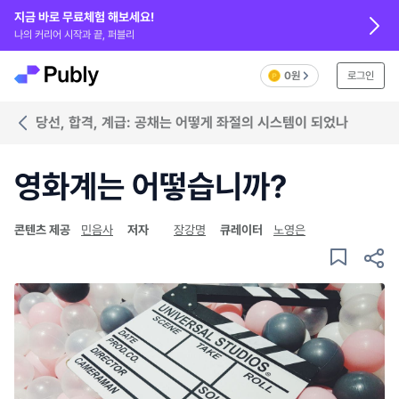
지금 바로 무료체험 해보세요!
나의 커리어 시작과 끝, 퍼블리
0원
로그인
당선, 합격, 계급: 공채는 어떻게 좌절의 시스템이 되었나
영화계는 어떻습니까?
콘텐츠 제공
민음사
저자
장강명
큐레이터
노영은