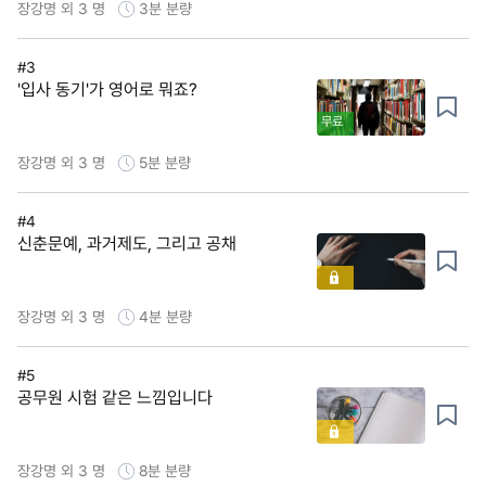
장강명 외 3 명
3분
분량
#3
'입사 동기'가 영어로 뭐죠?
무료
장강명 외 3 명
5분
분량
#4
신춘문예, 과거제도, 그리고 공채
장강명 외 3 명
4분
분량
#5
공무원 시험 같은 느낌입니다
장강명 외 3 명
8분
분량