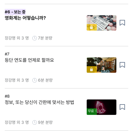
#6
- 보는 중
영화계는 어떻습니까?
장강명 외 3 명
7분
분량
#7
등단 연도를 언제로 할까요
장강명 외 3 명
6분
분량
#8
정보, 또는 당신이 간판에 맞서는 방법
무료
장강명 외 3 명
9분
분량