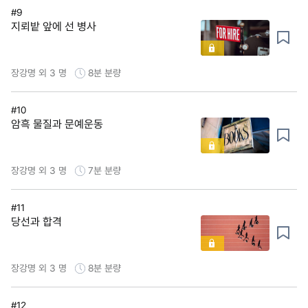
#9
지뢰밭 앞에 선 병사
장강명 외 3 명
8분
분량
#10
암흑 물질과 문예운동
장강명 외 3 명
7분
분량
#11
당선과 합격
장강명 외 3 명
8분
분량
#12