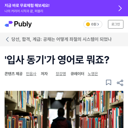
지금 바로 무료체험 해보세요!
나의 커리어 시작과 끝, 퍼블리
0원
로그인
당선, 합격, 계급: 공채는 어떻게 좌절의 시스템이 되었나
'입사 동기'가 영어로 뭐죠?
콘텐츠 제공
민음사
저자
장강명
큐레이터
노영은