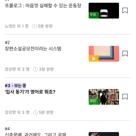
프롤로그 : 마음껏 실패할 수 있는 운동장
무료
노영은 외 1 명
5분
분량
#2
장편소설공모전이라는 시스템
장강명 외 3 명
3분
분량
#3
- 보는 중
'입사 동기'가 영어로 뭐죠?
무료
장강명 외 3 명
5분
분량
#4
신춘문예, 과거제도, 그리고 공채