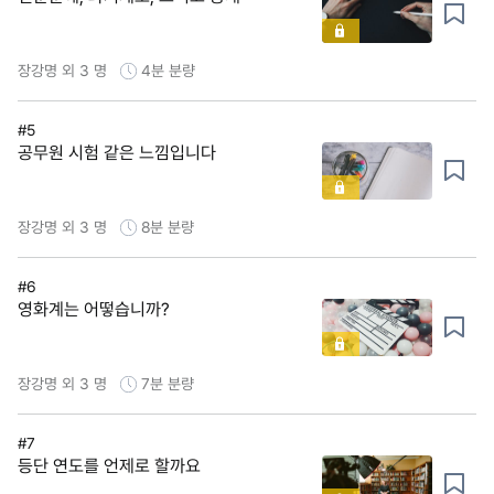
장강명 외 3 명
4분
분량
#5
공무원 시험 같은 느낌입니다
장강명 외 3 명
8분
분량
#6
영화계는 어떻습니까?
장강명 외 3 명
7분
분량
#7
등단 연도를 언제로 할까요