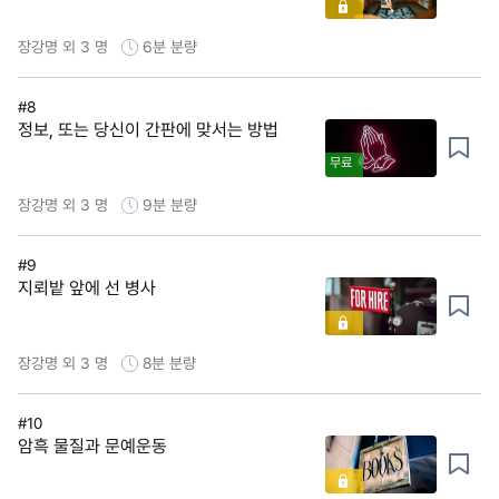
장강명 외 3 명
6분
분량
#8
정보, 또는 당신이 간판에 맞서는 방법
무료
장강명 외 3 명
9분
분량
#9
지뢰밭 앞에 선 병사
장강명 외 3 명
8분
분량
#10
암흑 물질과 문예운동