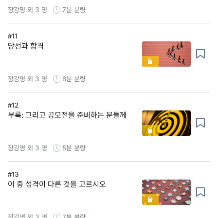
장강명 외 3 명
7분
분량
#11
당선과 합격
장강명 외 3 명
8분
분량
#12
부록: 그리고 공모전을 준비하는 분들께
장강명 외 3 명
5분
분량
#13
이 중 성격이 다른 것을 고르시오
장강명 외 3 명
7분
분량