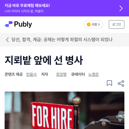
지금 바로 무료체험 해보세요!
나의 커리어 시작과 끝, 퍼블리
0원
로그인
당선, 합격, 계급: 공채는 어떻게 좌절의 시스템이 되었나
지뢰밭 앞에 선 병사
콘텐츠 제공
민음사
저자
장강명
큐레이터
노영은