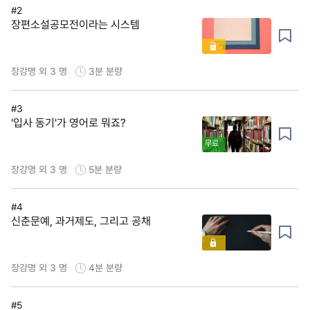
#2
장편소설공모전이라는 시스템
장강명 외 3 명
3분
분량
#3
'입사 동기'가 영어로 뭐죠?
무료
장강명 외 3 명
5분
분량
#4
신춘문예, 과거제도, 그리고 공채
장강명 외 3 명
4분
분량
#5