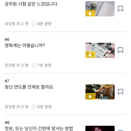
공무원 시험 같은 느낌입니다
장강명 외 3 명
8분
분량
#6
영화계는 어떻습니까?
장강명 외 3 명
7분
분량
#7
등단 연도를 언제로 할까요
장강명 외 3 명
6분
분량
#8
정보, 또는 당신이 간판에 맞서는 방법