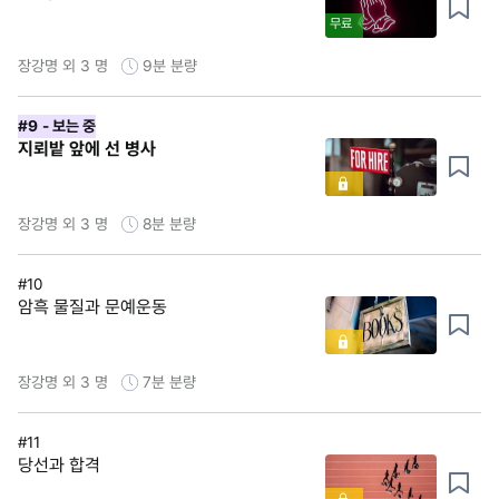
무료
장강명 외 3 명
9분
분량
#9
- 보는 중
지뢰밭 앞에 선 병사
장강명 외 3 명
8분
분량
#10
암흑 물질과 문예운동
장강명 외 3 명
7분
분량
#11
당선과 합격