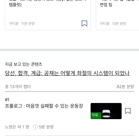
템플릿)
면접 팁
아티클 · 11분 분량
아티클 · 13분 분량
지금 보고 있는 콘텐츠
당선, 합격, 계급: 공채는 어떻게 좌절의 시스템이 되었나
총
13
개의 챕터
82분
분량
#1
프롤로그 : 마음껏 실패할 수 있는 운동장
무료
노영은 외 1 명
5분
분량