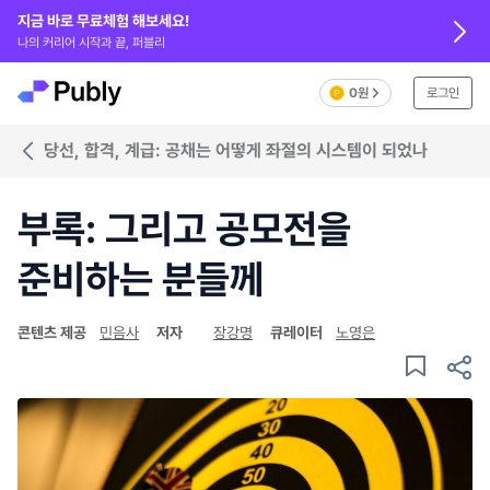
지금 바로 무료체험 해보세요!
나의 커리어 시작과 끝, 퍼블리
0원
로그인
당선, 합격, 계급: 공채는 어떻게 좌절의 시스템이 되었나
부록: 그리고 공모전을
준비하는 분들께
콘텐츠 제공
민음사
저자
장강명
큐레이터
노영은