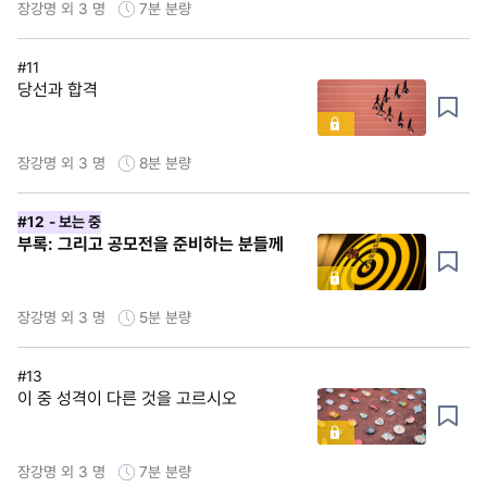
장강명 외 3 명
7분
분량
#11
당선과 합격
장강명 외 3 명
8분
분량
#12
- 보는 중
부록: 그리고 공모전을 준비하는 분들께
장강명 외 3 명
5분
분량
#13
이 중 성격이 다른 것을 고르시오
장강명 외 3 명
7분
분량