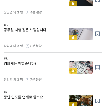
장강명 외 3 명
4분
분량
#5
공무원 시험 같은 느낌입니다
장강명 외 3 명
8분
분량
#6
영화계는 어떻습니까?
장강명 외 3 명
7분
분량
#7
등단 연도를 언제로 할까요