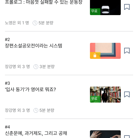
프롤로그 : 마음껏 실패할 수 있는 운동장
무료
노영은 외 1 명
5분
분량
#2
장편소설공모전이라는 시스템
장강명 외 3 명
3분
분량
#3
'입사 동기'가 영어로 뭐죠?
무료
장강명 외 3 명
5분
분량
#4
신춘문예, 과거제도, 그리고 공채