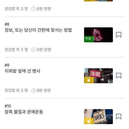
장강명 외 3 명
6분
분량
#8
정보, 또는 당신이 간판에 맞서는 방법
무료
장강명 외 3 명
9분
분량
#9
지뢰밭 앞에 선 병사
장강명 외 3 명
8분
분량
#10
암흑 물질과 문예운동