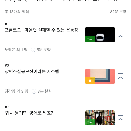
총
13
개의 챕터
82분
분량
#1
프롤로그 : 마음껏 실패할 수 있는 운동장
무료
노영은 외 1 명
5분
분량
#2
장편소설공모전이라는 시스템
장강명 외 3 명
3분
분량
#3
'입사 동기'가 영어로 뭐죠?
무료