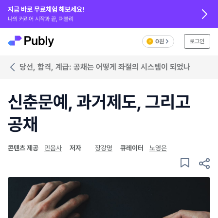
지금 바로 무료체험 해보세요!
나의 커리어 시작과 끝, 퍼블리
0원
로그인
당선, 합격, 계급: 공채는 어떻게 좌절의 시스템이 되었나
신춘문예, 과거제도, 그리고
공채
콘텐츠 제공
민음사
저자
장강명
큐레이터
노영은