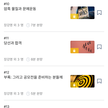
#10
암흑 물질과 문예운동
장강명 외 3 명
7분
분량
#11
당선과 합격
장강명 외 3 명
8분
분량
#12
부록: 그리고 공모전을 준비하는 분들께
장강명 외 3 명
5분
분량
#13