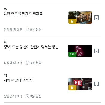
#7
등단 연도를 언제로 할까요
장강명 외 3 명
6분
분량
#8
정보, 또는 당신이 간판에 맞서는 방법
무료
장강명 외 3 명
9분
분량
#9
지뢰밭 앞에 선 병사
장강명 외 3 명
8분
분량