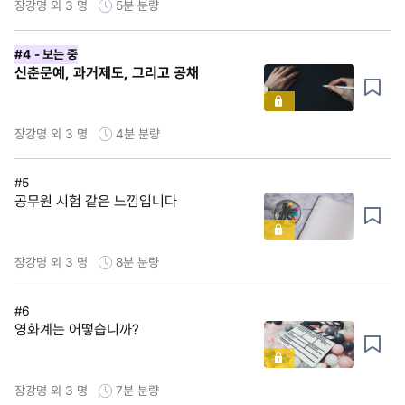
장강명 외 3 명
5분
분량
#4
- 보는 중
신춘문예, 과거제도, 그리고 공채
장강명 외 3 명
4분
분량
#5
공무원 시험 같은 느낌입니다
장강명 외 3 명
8분
분량
#6
영화계는 어떻습니까?
장강명 외 3 명
7분
분량