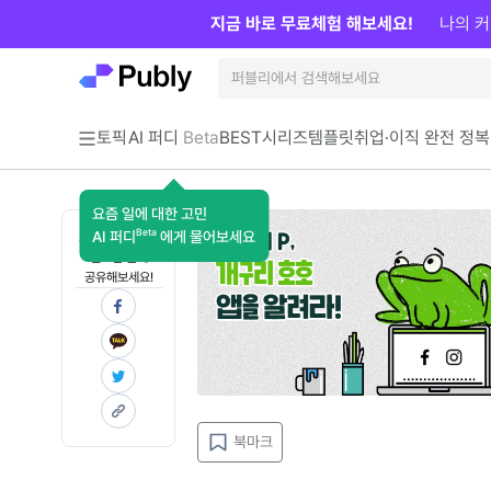
지금 바로 무료체험 해보세요!
나의 커
토픽
AI 퍼디
Beta
BEST
시리즈
템플릿
취업·이직 완전 정복
요즘 일에 대한 고민
Beta
AI 퍼디
에게 물어보세요
지금 인사이트가
필요한 분께
공유해보세요!
북마크