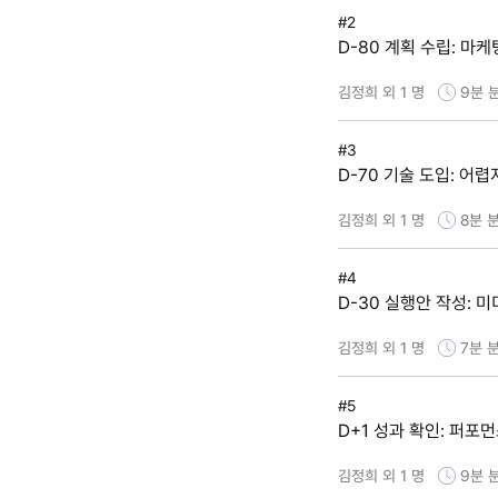
#2
D-80 계획 수립: 마
김정희 외 1 명
9분
#3
D-70 기술 도입: 어
김정희 외 1 명
8분
분
#4
D-30 실행안 작성: 
김정희 외 1 명
7분
분
#5
D+1 성과 확인: 퍼포먼
김정희 외 1 명
9분