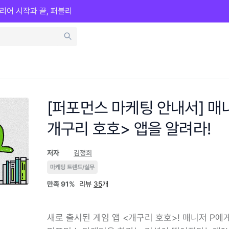
리어 시작과 끝, 퍼블리
[퍼포먼스 마케팅 안내서] 매니
개구리 호호> 앱을 알려라!
저자
김정희
마케팅 트렌드/실무
만족
91%
리뷰
35
개
새로 출시된 게임 앱 <개구리 호호>! 매니저 P