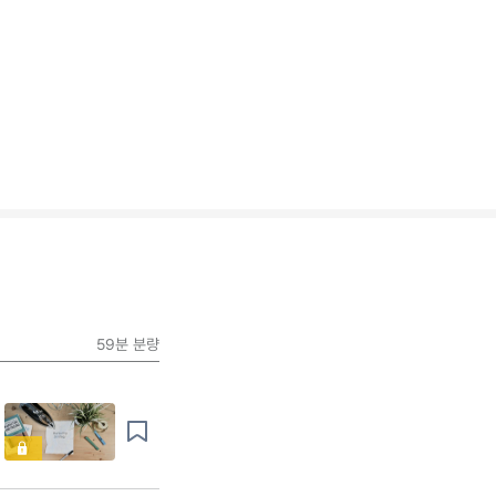
59분
분량