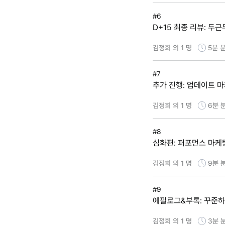
#6
D+15 최종 리뷰: 두
김정희 외 1 명
5분
분
#7
추가 진행: 업데이트 
김정희 외 1 명
6분
#8
심화편: 퍼포먼스 마케
김정희 외 1 명
9분
#9
에필로그&부록: 꾸준하
김정희 외 1 명
3분