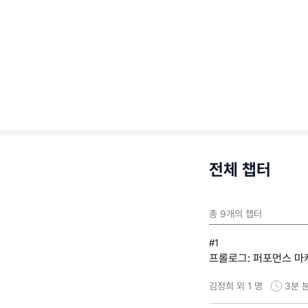
전체 챕터
총
9
개의 챕터
#1
프롤로그: 퍼포먼스 마
김정희 외 1 명
3분