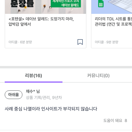
<포텐셜> 데이브 알레드: 도망가지 마라,
리더의 TDL 시트를 통
압박감 앞에서
관리법 (연간 및 프로젝
아티클 · 6분 분량
아티클 · 9분 분량
리뷰(
16
)
커뮤니티(
0
)
채수*
님
아쉬움
상품 기획/관리, 9년차
사례 중심 나열이라 인사이트가 부각되지 않습니다
도움이 돼요
8