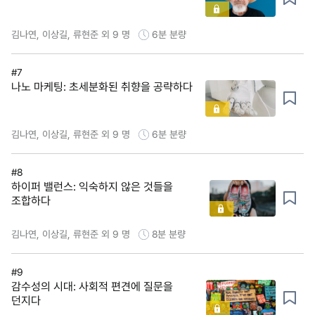
김나연, 이상길, 류현준 외 9 명
6분
분량
#7
나노 마케팅: 초세분화된 취향을 공략하다
김나연, 이상길, 류현준 외 9 명
6분
분량
#8
하이퍼 밸런스: 익숙하지 않은 것들을
조합하다
김나연, 이상길, 류현준 외 9 명
8분
분량
#9
감수성의 시대: 사회적 편견에 질문을
던지다