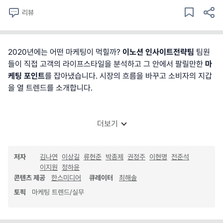
리뷰
2020년에는 어떤 마케팅이 먹힐까?
이노션 인사이트전략팀
팀원
들이 직접 고객의 라이프스타일을 분석하고 그 안에서 팔릴만한
마
케팅 포인트
를 잡아냈습니다. 시장의 흐름을 바꾸고 소비자의 지갑
을 열 트렌드를 소개합니다.
더보기
저자
김나연
이상길
류현준
박종제
권정주
이현명
전준석
이지원
정하윤
콘텐츠 제공
한스미디어
큐레이터
최해솔
토픽
마케팅 트렌드/실무