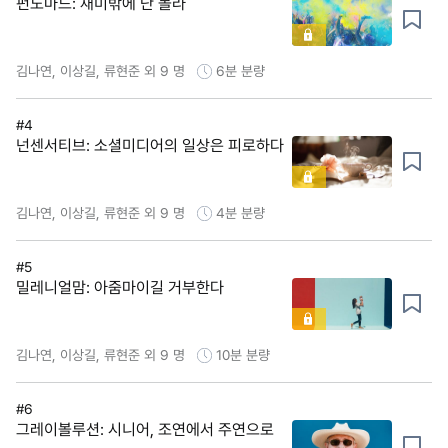
펀노마드: 재미밖에 난 몰라
김나연, 이상길, 류현준 외 9 명
6분
분량
#4
넌센서티브: 소셜미디어의 일상은 피로하다
김나연, 이상길, 류현준 외 9 명
4분
분량
#5
밀레니얼맘: 아줌마이길 거부한다
김나연, 이상길, 류현준 외 9 명
10분
분량
#6
그레이볼루션: 시니어, 조연에서 주연으로