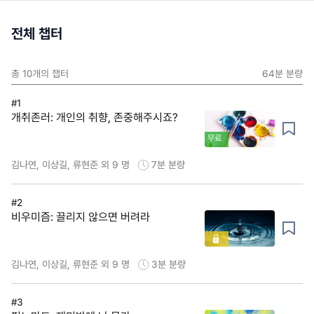
전체 챕터
총
10
개의 챕터
64분
분량
#1
개취존러: 개인의 취향, 존중해주시죠?
무료
김나연, 이상길, 류현준 외 9 명
7분
분량
#2
비우미즘: 끌리지 않으면 버려라
김나연, 이상길, 류현준 외 9 명
3분
분량
#3