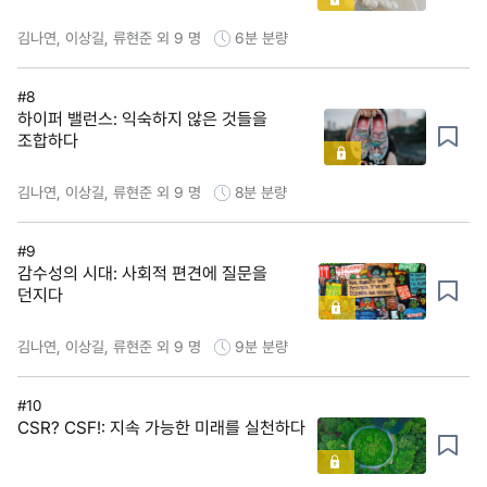
김나연, 이상길, 류현준 외 9 명
6분
분량
#8
하이퍼 밸런스: 익숙하지 않은 것들을
조합하다
김나연, 이상길, 류현준 외 9 명
8분
분량
#9
감수성의 시대: 사회적 편견에 질문을
던지다
김나연, 이상길, 류현준 외 9 명
9분
분량
#10
CSR? CSF!: 지속 가능한 미래를 실천하다