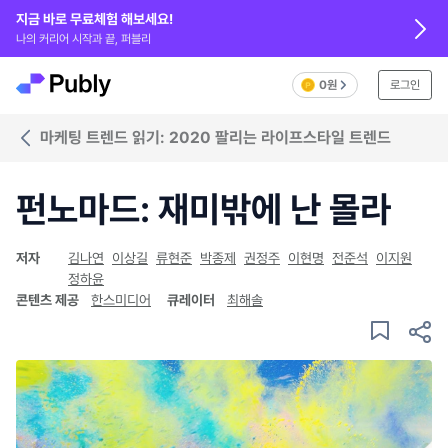
지금 바로 무료체험 해보세요!
나의 커리어 시작과 끝, 퍼블리
0원
로그인
마케팅 트렌드 읽기: 2020 팔리는 라이프스타일 트렌드
펀노마드: 재미밖에 난 몰라
저자
김나연
이상길
류현준
박종제
권정주
이현명
전준석
이지원
정하윤
콘텐츠 제공
한스미디어
큐레이터
최해솔