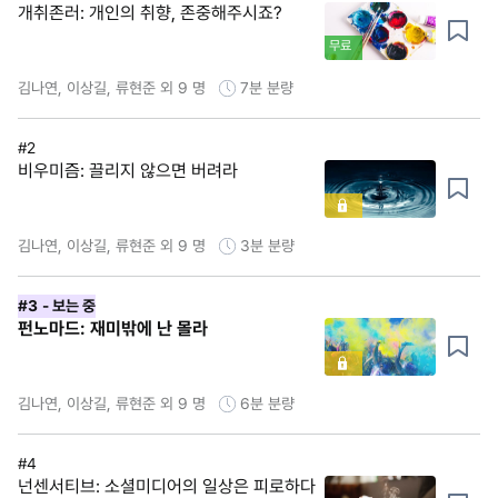
개취존러: 개인의 취향, 존중해주시죠?
무료
김나연, 이상길, 류현준 외 9 명
7분
분량
#2
비우미즘: 끌리지 않으면 버려라
김나연, 이상길, 류현준 외 9 명
3분
분량
#3
- 보는 중
펀노마드: 재미밖에 난 몰라
김나연, 이상길, 류현준 외 9 명
6분
분량
#4
넌센서티브: 소셜미디어의 일상은 피로하다