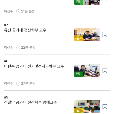
무료
이진주
21분
분량
#7
유신 공과대 전산학부 교수
이진주
22분
분량
#8
이현주 공과대 전기및전자공학부 교수
무료
이진주
27분
분량
#9
전길남 공과대 전산학부 명예교수