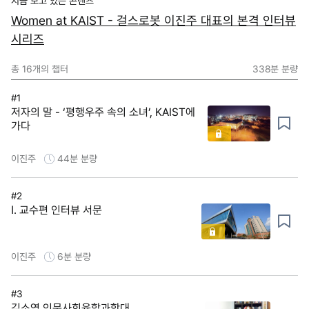
지금 보고 있는 콘텐츠
Women at KAIST - 걸스로봇 이진주 대표의 본격 인터뷰
시리즈
총
16
개의 챕터
338분
분량
#1
저자의 말 - ‘평행우주 속의 소녀’, KAIST에
가다
이진주
44분
분량
#2
Ⅰ. 교수편 인터뷰 서문
이진주
6분
분량
#3
김소영 인문사회융합과학대