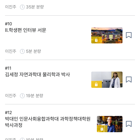
이진주
35분
분량
#10
Ⅱ.학생편 인터뷰 서문
이진주
5분
분량
#11
김세정 자연과학대 물리학과 박사
이진주
19분
분량
#12
박대인 인문사회융합과학대 과학정책대학원
박사과정
이진주
19분
분량