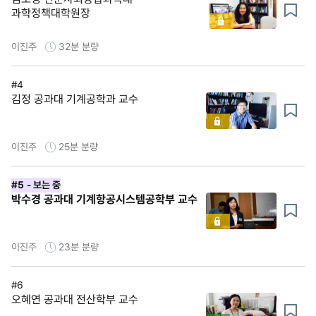
과학정책대학원장
이진주
32분
분량
#4
김정 공과대 기계공학과 교수
이진주
25분
분량
#5
- 보는 중
박수경 공과대 기계항공시스템공학부 교수
이진주
23분
분량
#6
오혜연 공과대 전산학부 교수