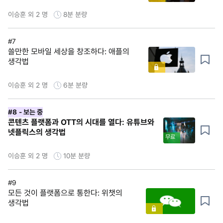
이승훈 외 2 명
8분
분량
#7
쓸만한 모바일 세상을 창조하다: 애플의
생각법
이승훈 외 2 명
6분
분량
#8
- 보는 중
콘텐츠 플랫폼과 OTT의 시대를 열다: 유튜브와
넷플릭스의 생각법
무료
이승훈 외 2 명
10분
분량
#9
모든 것이 플랫폼으로 통한다: 위챗의
생각법