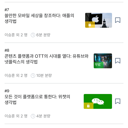
#7
쓸만한 모바일 세상을 창조하다: 애플의
생각법
이승훈 외 2 명
6분
분량
#8
콘텐츠 플랫폼과 OTT의 시대를 열다: 유튜브와
넷플릭스의 생각법
무료
이승훈 외 2 명
10분
분량
#9
모든 것이 플랫폼으로 통한다: 위챗의
생각법
이승훈 외 2 명
4분
분량