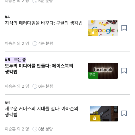
이승훈 외 2 명
5분
분량
#4
지식의 패러다임을 바꾸다: 구글의 생각법
이승훈 외 2 명
4분
분량
#5
- 보는 중
모두의 미디어를 만들다: 페이스북의
생각법
무료
이승훈 외 2 명
6분
분량
#6
새로운 커머스의 시대를 열다: 아마존의
생각법
이승훈 외 2 명
8분
분량