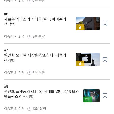
이승훈 외 2 명
6분
분량
#6
새로운 커머스의 시대를 열다: 아마존의
생각법
이승훈 외 2 명
8분
분량
#7
쓸만한 모바일 세상을 창조하다: 애플의
생각법
이승훈 외 2 명
6분
분량
#8
콘텐츠 플랫폼과 OTT의 시대를 열다: 유튜브와
넷플릭스의 생각법
무료
이승훈 외 2 명
10분
분량