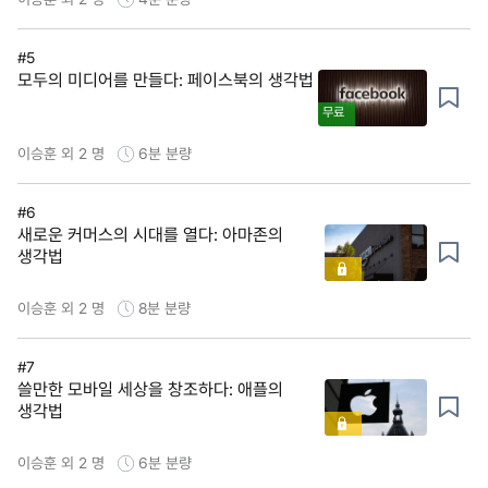
#5
모두의 미디어를 만들다: 페이스북의 생각법
무료
이승훈 외 2 명
6분
분량
#6
새로운 커머스의 시대를 열다: 아마존의
생각법
이승훈 외 2 명
8분
분량
#7
쓸만한 모바일 세상을 창조하다: 애플의
생각법
이승훈 외 2 명
6분
분량