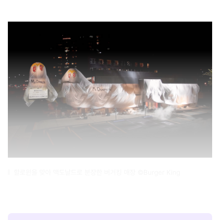
할로윈을 맞아 맥도날드로 분장한 버거킹 매장 ©Burger King