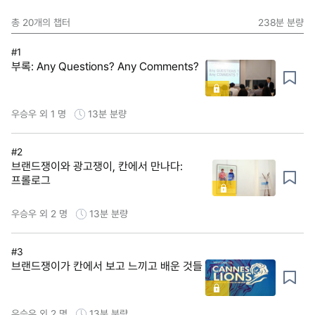
총
20
개의 챕터
238분
분량
#1
부록: Any Questions? Any Comments?
우승우 외 1 명
13분
분량
#2
브랜드쟁이와 광고쟁이, 칸에서 만나다:
프롤로그
우승우 외 2 명
13분
분량
#3
브랜드쟁이가 칸에서 보고 느끼고 배운 것들
우승우 외 2 명
13분
분량