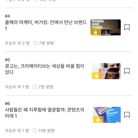
#4
올해의 마케터, 버거킹: 칸에서 만난 브랜드
1
우승우 외 2 명
7분
분량
#5
광고는, 크리에이티브는 세상을 바꿀 힘이
있다
우승우 외 1 명
7분
분량
#6
사람들은 왜 지루함에 열광할까: 콘텐츠의
미래 1
우승우 외 1 명
11분
분량