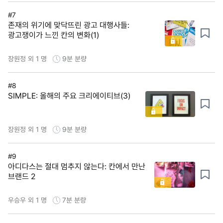
#7
존재의 위기에 맞닥뜨린 광고 대행사들:
광고쟁이가 느낀 칸의 변화(1)
장원정 외 1 명
9분
분량
#8
SIMPLE: 올해의 주요 크리에이티브(3)
장원정 외 1 명
9분
분량
#9
아디다스는 절대 멈추지 않는다: 칸에서 만난
브랜드 2
우승우 외 1 명
7분
분량