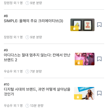
장원정 외 1 명
9분
분량
#8
SIMPLE: 올해의 주요 크리에이티브(3)
장원정 외 1 명
9분
분량
#9
아디다스는 절대 멈추지 않는다: 칸에서 만난
브랜드 2
우승우 외 1 명
7분
분량
#10
디지털 시대의 브랜드, 과연 어떻게 살아남을
것인가
우승우 외 1 명
13분
분량