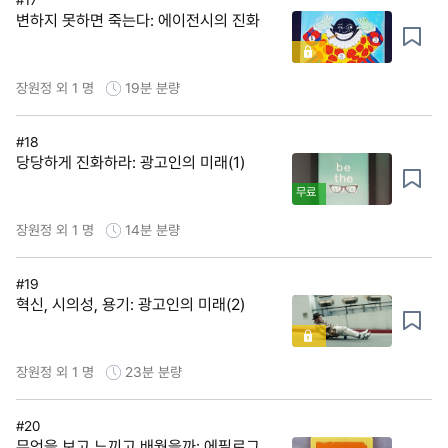
변하지 못하면 죽는다: 에이전시의 진화
장원정 외 1 명
19분
분량
#18
당당하게 진화하라: 광고인의 미래(1)
무료
장원정 외 1 명
14분
분량
#19
혁신, 시의성, 용기: 광고인의 미래(2)
장원정 외 1 명
23분
분량
#20
무엇을 보고 느끼고 배웠을까: 에필로그