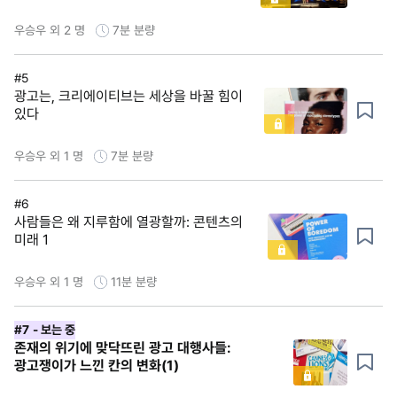
우승우 외 2 명
7분
분량
#5
광고는, 크리에이티브는 세상을 바꿀 힘이
있다
우승우 외 1 명
7분
분량
#6
사람들은 왜 지루함에 열광할까: 콘텐츠의
미래 1
우승우 외 1 명
11분
분량
#7
- 보는 중
존재의 위기에 맞닥뜨린 광고 대행사들:
광고쟁이가 느낀 칸의 변화(1)