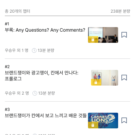
총
20
개의 챕터
238분
분량
#1
부록: Any Questions? Any Comments?
우승우 외 1 명
13분
분량
#2
브랜드쟁이와 광고쟁이, 칸에서 만나다:
프롤로그
우승우 외 2 명
13분
분량
#3
브랜드쟁이가 칸에서 보고 느끼고 배운 것들