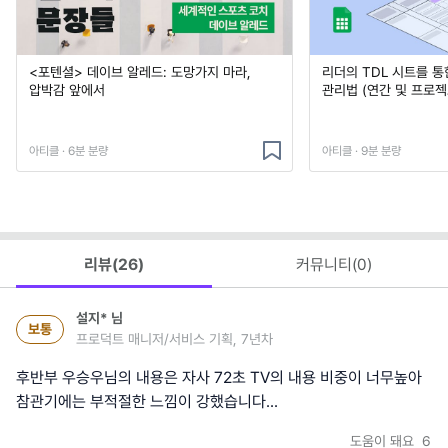
<포텐셜> 데이브 알레드: 도망가지 마라,
리더의 TDL 시트를 통
압박감 앞에서
관리법 (연간 및 프로젝
아티클 · 6분 분량
아티클 · 9분 분량
리뷰(
26
)
커뮤니티(
0
)
설지*
님
보통
프로덕트 매니저/서비스 기획, 7년차
후반부 우승우님의 내용은 자사 72초 TV의 내용 비중이 너무높아
참관기에는 부적절한 느낌이 강했습니다...
도움이 돼요
6