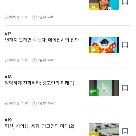
장원정 외 1 명
13분
분량
#17
변하지 못하면 죽는다: 에이전시의 진화
장원정 외 1 명
19분
분량
#18
당당하게 진화하라: 광고인의 미래(1)
무료
장원정 외 1 명
14분
분량
#19
혁신, 시의성, 용기: 광고인의 미래(2)