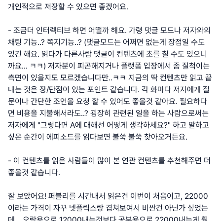
개인적으로 저장할 수 있으면 좋겠어요.
- 조금더 인터렉티브 하면 어떨까 해요. 가령 댓글 모드나 저자와의
채팅 기능..? 쪽지기능..? (댓글모드는 어쩌면 없는게 장점일 수도
있긴 해요. 읽다가 다른사람 댓글이 컨텐츠에 초를 칠 수도 있으니
까요... ㅋㅋ) 저자분이 피곤해지거나 플랫폼 입장에서 좀 질척이는
측면이 있을지도 모르겠습니다만..ㅋㅋ 지금의 딱 컨텐츠만 읽고 끝
내는 것은 장/단점이 있는 포인트 같습니다. 각 화마다 저자에게 질
문이나 간단한 조언을 요청 할 수 있어도 좋을것 같아요. 필요하다
면 비용을 지불해서라도..? 굉장히 관련된 일을 하는 사람으로써는
저자에게 "그렇다면 A에 대해선 어떻게 생각하세요?" 하고 말하고
싶은 순간이 에피소드를 읽다보면 불쑥 불쑥 찾아오거든요.
- 이 컨텐츠를 읽은 사람들이 많이 본 연관 컨텐츠를 추천해주면 더
좋을것 같습니다.
잘 보았어요! 퍼블리를 시간내서 읽은건 이번이 처음이고, 22000
이라는 가격이 자꾸 넷플릭스랑 겹쳐보여서 비싼건 아닌가 싶었는
데... 오락용으로 12000내는것보다 공부용으로 22000내는게 훨