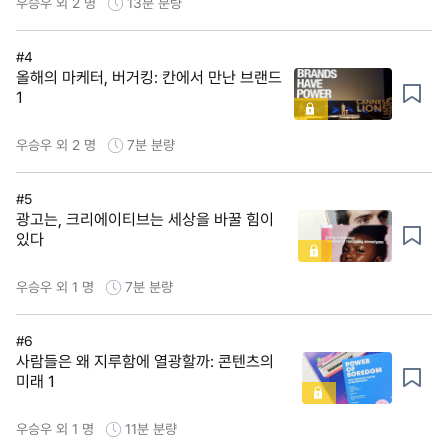
우승우 외 2 명
13분
분량
#4
올해의 마케터, 버거킹: 칸에서 만난 브랜드
1
우승우 외 2 명
7분
분량
#5
광고는, 크리에이티브는 세상을 바꿀 힘이
있다
우승우 외 1 명
7분
분량
#6
사람들은 왜 지루함에 열광할까: 콘텐츠의
미래 1
우승우 외 1 명
11분
분량