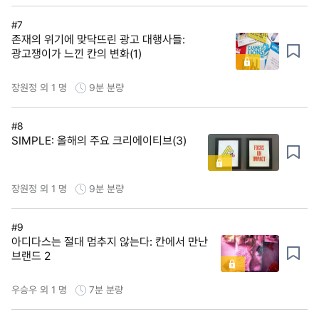
#7
존재의 위기에 맞닥뜨린 광고 대행사들:
광고쟁이가 느낀 칸의 변화(1)
장원정 외 1 명
9분
분량
#8
SIMPLE: 올해의 주요 크리에이티브(3)
장원정 외 1 명
9분
분량
#9
아디다스는 절대 멈추지 않는다: 칸에서 만난
브랜드 2
우승우 외 1 명
7분
분량