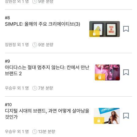
장원정 외 1 명
9분
분량
#8
SIMPLE: 올해의 주요 크리에이티브(3)
장원정 외 1 명
9분
분량
#9
아디다스는 절대 멈추지 않는다: 칸에서 만난
브랜드 2
우승우 외 1 명
7분
분량
#10
디지털 시대의 브랜드, 과연 어떻게 살아남을
것인가
우승우 외 1 명
13분
분량