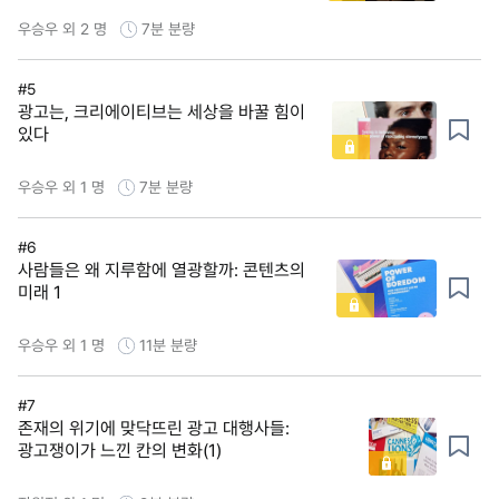
우승우 외 2 명
7분
분량
#5
광고는, 크리에이티브는 세상을 바꿀 힘이
있다
우승우 외 1 명
7분
분량
#6
사람들은 왜 지루함에 열광할까: 콘텐츠의
미래 1
우승우 외 1 명
11분
분량
#7
존재의 위기에 맞닥뜨린 광고 대행사들:
광고쟁이가 느낀 칸의 변화(1)