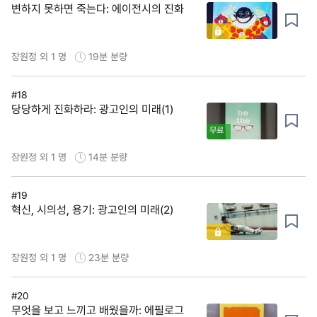
변하지 못하면 죽는다: 에이전시의 진화
장원정 외 1 명
19분
분량
#18
당당하게 진화하라: 광고인의 미래(1)
무료
장원정 외 1 명
14분
분량
#19
혁신, 시의성, 용기: 광고인의 미래(2)
장원정 외 1 명
23분
분량
#20
무엇을 보고 느끼고 배웠을까: 에필로그