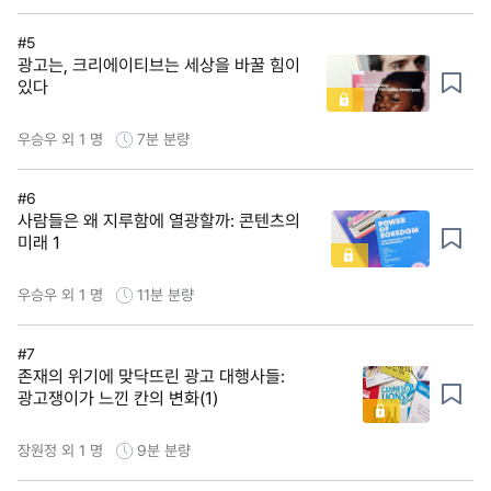
#5
광고는, 크리에이티브는 세상을 바꿀 힘이
있다
우승우 외 1 명
7분
분량
#6
사람들은 왜 지루함에 열광할까: 콘텐츠의
미래 1
우승우 외 1 명
11분
분량
#7
존재의 위기에 맞닥뜨린 광고 대행사들:
광고쟁이가 느낀 칸의 변화(1)
장원정 외 1 명
9분
분량