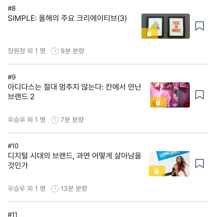
#8
SIMPLE: 올해의 주요 크리에이티브(3)
장원정 외 1 명
9분
분량
#9
아디다스는 절대 멈추지 않는다: 칸에서 만난
브랜드 2
우승우 외 1 명
7분
분량
#10
디지털 시대의 브랜드, 과연 어떻게 살아남을
것인가
우승우 외 1 명
13분
분량
#11