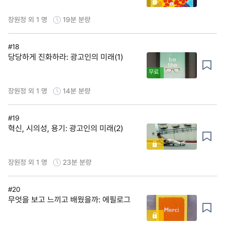
장원정 외 1 명
19분
분량
#18
당당하게 진화하라: 광고인의 미래(1)
무료
장원정 외 1 명
14분
분량
#19
혁신, 시의성, 용기: 광고인의 미래(2)
장원정 외 1 명
23분
분량
#20
무엇을 보고 느끼고 배웠을까: 에필로그