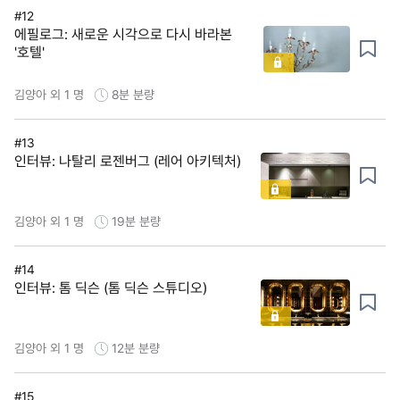
#12
에필로그: 새로운 시각으로 다시 바라본
'호텔'
김양아 외 1 명
8분
분량
#13
인터뷰: 나탈리 로젠버그 (레어 아키텍처)
김양아 외 1 명
19분
분량
#14
인터뷰: 톰 딕슨 (톰 딕슨 스튜디오)
김양아 외 1 명
12분
분량
#15