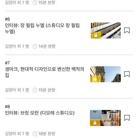
김양아 외 1 명
15분
분량
#6
인터뷰: 장 필립 누엘 (스튜디오 장 필립
누엘)
김양아 외 1 명
14분
분량
#7
생마크, 현대적 디자인으로 변신한 백작의
집
김양아 외 1 명
15분
분량
#8
인터뷰: 브릿 모란 (디모레 스튜디오)
김양아 외 1 명
18분
분량