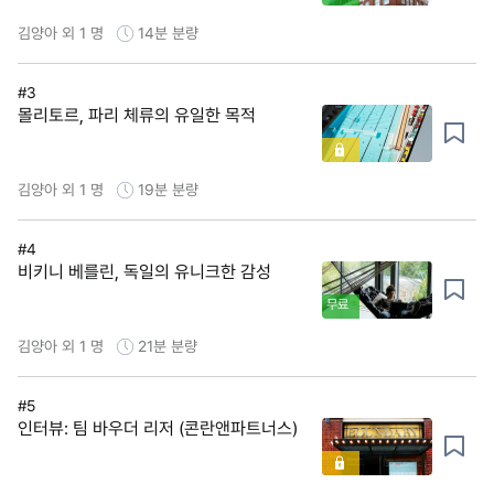
김양아 외 1 명
14분
분량
#3
몰리토르, 파리 체류의 유일한 목적
김양아 외 1 명
19분
분량
#4
비키니 베를린, 독일의 유니크한 감성
무료
김양아 외 1 명
21분
분량
#5
인터뷰: 팀 바우더 리저 (콘란앤파트너스)