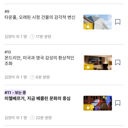
#9
타운홀, 오래된 시청 건물의 감각적 변신
김양아 외 1 명
17분
분량
#10
몬드리안, 미국과 영국 감성의 환상적인
조화
김양아 외 1 명
6분
분량
#11
- 보는 중
미첼베르거, 지금 베를린 문화의 중심
김양아 외 1 명
22분
분량