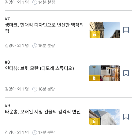
김양아 외 1 명
14분
분량
#7
생마크, 현대적 디자인으로 변신한 백작의
집
김양아 외 1 명
15분
분량
#8
인터뷰: 브릿 모란 (디모레 스튜디오)
김양아 외 1 명
18분
분량
#9
타운홀, 오래된 시청 건물의 감각적 변신
김양아 외 1 명
17분
분량