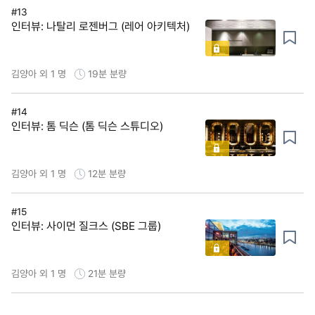
#13
인터뷰: 나탈리 로젠버그 (레어 아키텍처)
김양아 외 1 명
19분
분량
#14
인터뷰: 톰 딕슨 (톰 딕슨 스튜디오)
김양아 외 1 명
12분
분량
#15
인터뷰: 사이먼 질크스 (SBE 그룹)
김양아 외 1 명
21분
분량