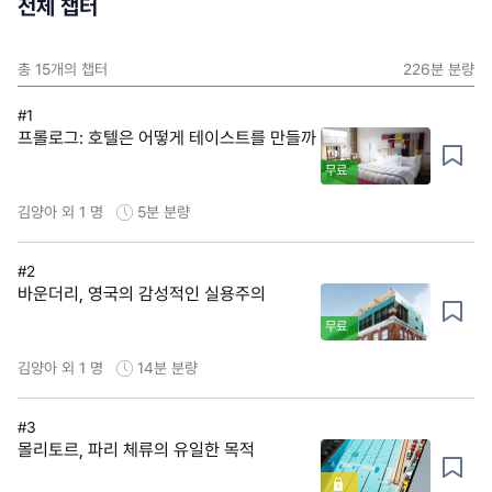
전체 챕터
총
15
개의 챕터
226분
분량
#1
프롤로그: 호텔은 어떻게 테이스트를 만들까
무료
김양아 외 1 명
5분
분량
#2
바운더리, 영국의 감성적인 실용주의
무료
김양아 외 1 명
14분
분량
#3
몰리토르, 파리 체류의 유일한 목적