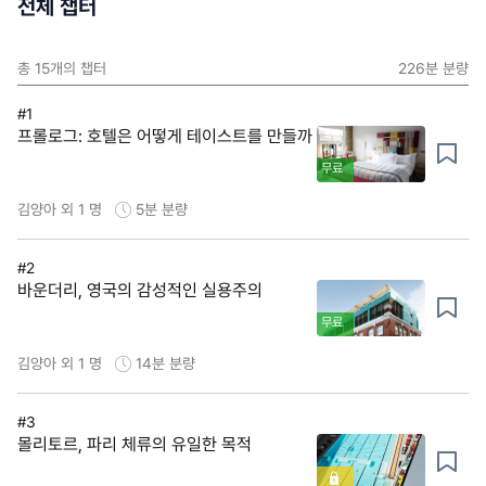
전체 챕터
총
15
개의 챕터
226분
분량
#1
프롤로그: 호텔은 어떻게 테이스트를 만들까
무료
김양아 외 1 명
5분
분량
#2
바운더리, 영국의 감성적인 실용주의
무료
김양아 외 1 명
14분
분량
#3
몰리토르, 파리 체류의 유일한 목적