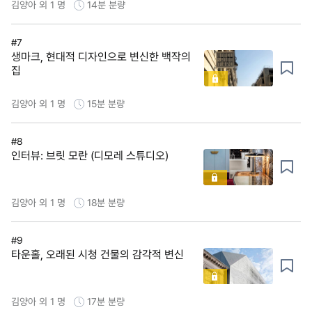
김양아 외 1 명
14분
분량
#7
생마크, 현대적 디자인으로 변신한 백작의
집
김양아 외 1 명
15분
분량
#8
인터뷰: 브릿 모란 (디모레 스튜디오)
김양아 외 1 명
18분
분량
#9
타운홀, 오래된 시청 건물의 감각적 변신
김양아 외 1 명
17분
분량