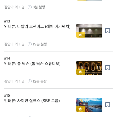
김양아 외 1 명
8분
분량
#13
인터뷰: 나탈리 로젠버그 (레어 아키텍처)
김양아 외 1 명
19분
분량
#14
인터뷰: 톰 딕슨 (톰 딕슨 스튜디오)
김양아 외 1 명
12분
분량
#15
인터뷰: 사이먼 질크스 (SBE 그룹)