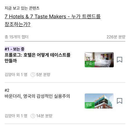
지금 보고 있는 콘텐츠
7 Hotels & 7 Taste Makers - 누가 트렌드를
창조하는가?
총
15
개의 챕터
226분
분량
#1
- 보는 중
프롤로그: 호텔은 어떻게 테이스트를
만들까
무료
김양아 외 1 명
5분
분량
#2
바운더리, 영국의 감성적인 실용주의
무료
김양아 외 1 명
14분
분량