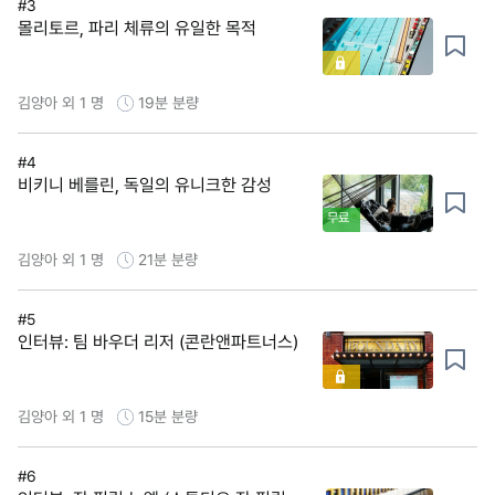
#3
몰리토르, 파리 체류의 유일한 목적
김양아 외 1 명
19분
분량
#4
비키니 베를린, 독일의 유니크한 감성
무료
김양아 외 1 명
21분
분량
#5
인터뷰: 팀 바우더 리저 (콘란앤파트너스)
김양아 외 1 명
15분
분량
#6