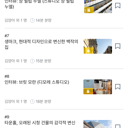
인터뷰: 장 필립 누엘 (스튜디오 장 필립
누엘)
김양아 외 1 명
14분
분량
#7
생마크, 현대적 디자인으로 변신한 백작의
집
김양아 외 1 명
15분
분량
#8
인터뷰: 브릿 모란 (디모레 스튜디오)
김양아 외 1 명
18분
분량
#9
타운홀, 오래된 시청 건물의 감각적 변신