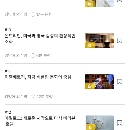
김양아 외 1 명
17분
분량
#10
몬드리안, 미국과 영국 감성의 환상적인
조화
김양아 외 1 명
6분
분량
#11
미첼베르거, 지금 베를린 문화의 중심
김양아 외 1 명
22분
분량
#12
에필로그: 새로운 시각으로 다시 바라본
'호텔'