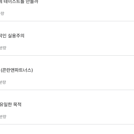
게 테이스트를 만들까
량
적인 실용주의
분량
 (콘란앤파트너스)
분량
 유일한 목적
분량