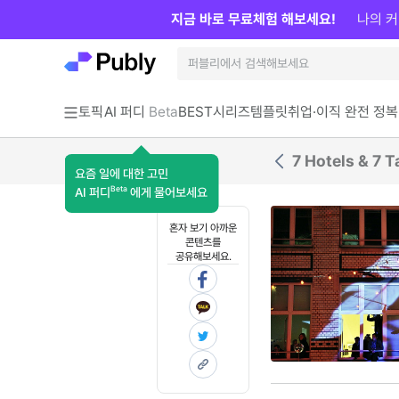
지금 바로 무료체험 해보세요!
나의 커
토픽
AI 퍼디
Beta
BEST
시리즈
템플릿
취업·이직 완전 정복
7 Hotels & 
요즘 일에 대한 고민
Beta
AI 퍼디
에게 물어보세요
혼자 보기 아까운
콘텐츠를
공유해보세요.