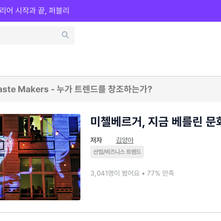
리어 시작과 끝, 퍼블리
7 Taste Makers - 누가 트렌드를 창조하는가?
미첼베르거, 지금 베를린 문
저자
김양아
산업/비즈니스 트렌드
3,041명이 봤어요 • 77% 만족