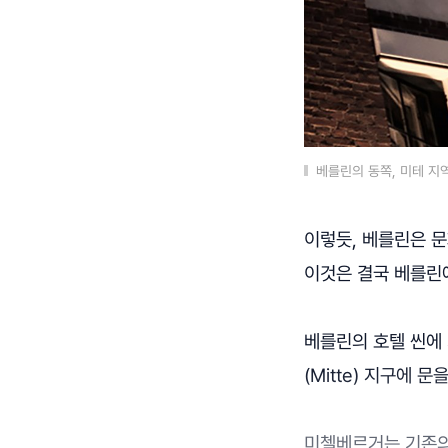
베를린의 동쪽, 미테 지
이렇듯, 베를린은 
이것은 결국 베를린
베를린의 호텔 씬에 
(Mitte) 지구에 문
미첼베르거는 기존의