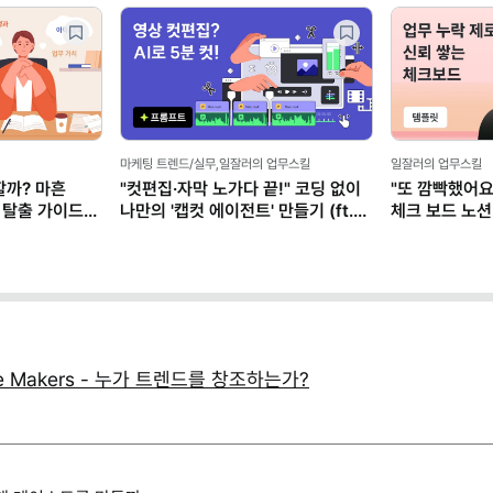
마케팅 트렌드/실무,일잘러의 업무스킬
일잘러의 업무스킬
할까? 마흔
"컷편집·자막 노가다 끝!" 코딩 없이
"또 깜빡했어요
 탈출 가이드
나만의 '캡컷 에이전트' 만들기 (ft.
체크 보드 노션
클로드)
aste Makers - 누가 트렌드를 창조하는가?