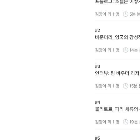
프롤로그: 호텔은 어떻
김양아 외 1 명
5분
분
#2
바운더리, 영국의 감성
김양아 외 1 명
14분
#3
인터뷰: 팀 바우더 리저
김양아 외 1 명
15분
#4
몰리토르, 파리 체류의
김양아 외 1 명
19분
#5