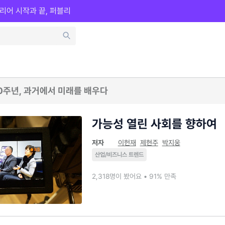
리어 시작과 끝, 퍼블리
20주년, 과거에서 미래를 배우다
가능성 열린 사회를 향하여
저자
이헌재
제현주
박지웅
산업/비즈니스 트렌드
2,318명이 봤어요 • 91% 만족