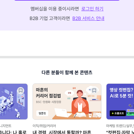
멤버십을 이용 중이시라면
로그인 하기
B2B 기업 고객이라면
B2B 서비스 안내
다른 분들이 함께 본 콘텐츠
매니지먼트
이직/취업/커리어
마케팅 트렌드/실무
씁니다: 나 홀로
내 경력, 시장에서 통할까? 마흔
"컷편집·자막 