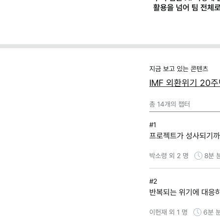
활용을 넘어 팀 전체
지금 보고 있는 콘텐츠
IMF 외환위기 20
총
14
개의 챕터
#1
프로젝트가 성사되기까지
박소령 외 2 명
8분
#2
반복되는 위기에 대응
이헌재 외 1 명
6분