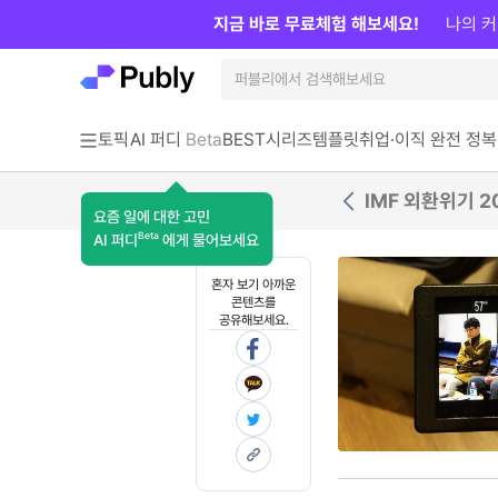
지금 바로 무료체험 해보세요!
나의 커
토픽
AI 퍼디
Beta
BEST
시리즈
템플릿
취업·이직 완전 정복
IMF 외환위기 
요즘 일에 대한 고민
Beta
AI 퍼디
에게 물어보세요
혼자 보기 아까운
콘텐츠를
공유해보세요.