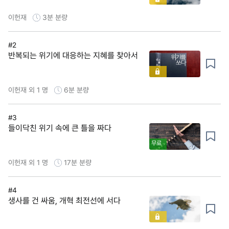
이헌재
3분
분량
#2
반복되는 위기에 대응하는 지혜를 찾아서
이헌재 외 1 명
6분
분량
#3
들이닥친 위기 속에 큰 틀을 짜다
무료
이헌재 외 1 명
17분
분량
#4
생사를 건 싸움, 개혁 최전선에 서다