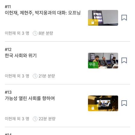
#11
이헌재, 제현주, 박지웅과의 대화: 오프닝
이헌재 외 3 명
8분
분량
#12
한국 사회와 위기
무료
이헌재 외 3 명
21분
분량
#13
가능성 열린 사회를 향하여
이헌재 외 3 명
22분
분량
#14