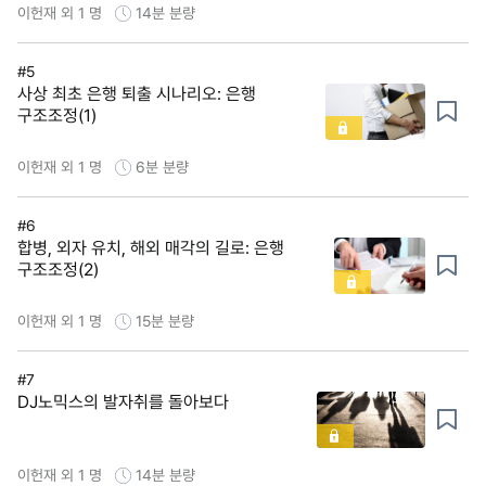
이헌재 외 1 명
14분
분량
#5
사상 최초 은행 퇴출 시나리오: 은행
구조조정(1)
이헌재 외 1 명
6분
분량
#6
합병, 외자 유치, 해외 매각의 길로: 은행
구조조정(2)
이헌재 외 1 명
15분
분량
#7
DJ노믹스의 발자취를 돌아보다
이헌재 외 1 명
14분
분량