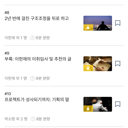
#8
2년 반에 걸친 구조조정을 뒤로 하고
이헌재 외 1 명
6분
분량
#9
부록: 이헌재의 이취임사 및 추천의 글
이헌재 외 1 명
9분
분량
#10
프로젝트가 성사되기까지: 기획의 말
박소령 외 2 명
8분
분량