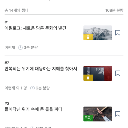
총
14
개의 챕터
168분
분량
#1
에필로그: 새로운 담론 문화의 발견
이헌재
3분
분량
#2
반복되는 위기에 대응하는 지혜를 찾아서
이헌재 외 1 명
6분
분량
#3
들이닥친 위기 속에 큰 틀을 짜다
무료