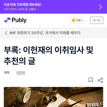
지금 바로 무료체험 해보세요!
나의 커리어 시작과 끝, 퍼블리
0원
로그인
IMF 외환위기 20주년, 과거에서 미래를 배우다
부록: 이헌재의 이취임사 및
추천의 글
저자
이헌재