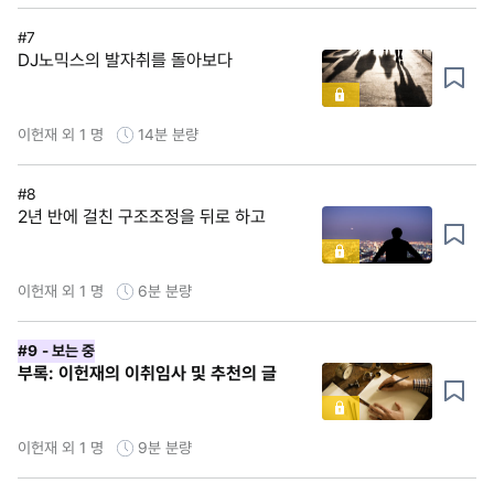
#7
DJ노믹스의 발자취를 돌아보다
이헌재 외 1 명
14분
분량
#8
2년 반에 걸친 구조조정을 뒤로 하고
이헌재 외 1 명
6분
분량
#9
- 보는 중
부록: 이헌재의 이취임사 및 추천의 글
이헌재 외 1 명
9분
분량