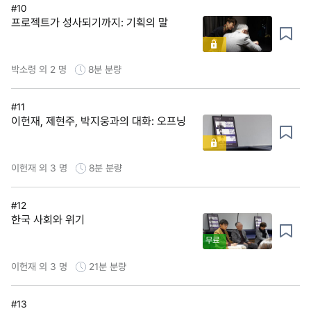
#10
프로젝트가 성사되기까지: 기획의 말
박소령 외 2 명
8분
분량
#11
이헌재, 제현주, 박지웅과의 대화: 오프닝
이헌재 외 3 명
8분
분량
#12
한국 사회와 위기
무료
이헌재 외 3 명
21분
분량
#13