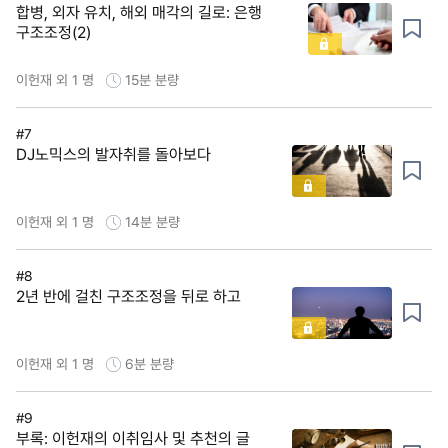
합병, 외자 유치, 해외 매각의 길로: 은행
구조조정(2)
이헌재 외 1 명
15분
분량
#7
DJ노믹스의 발자취를 돌아보다
이헌재 외 1 명
14분
분량
#8
2년 반에 걸친 구조조정을 뒤로 하고
이헌재 외 1 명
6분
분량
#9
부록: 이헌재의 이취임사 및 추천의 글