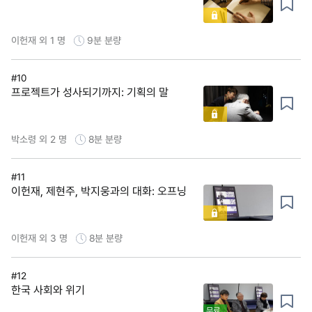
이헌재 외 1 명
9분
분량
#10
프로젝트가 성사되기까지: 기획의 말
박소령 외 2 명
8분
분량
#11
이헌재, 제현주, 박지웅과의 대화: 오프닝
이헌재 외 3 명
8분
분량
#12
한국 사회와 위기
무료