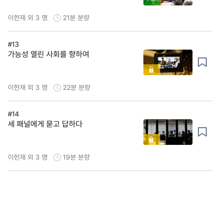
이헌재 외 3 명
21분
분량
#13
가능성 열린 사회를 향하여
이헌재 외 3 명
22분
분량
#14
세 패널에게 묻고 답하다
이헌재 외 3 명
19분
분량