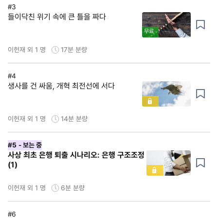
#3
들이닥친 위기 속에 큰 틀을 짜다
무료
이헌재 외 1 명
17분
분량
#4
생사를 건 싸움, 개혁 최전선에 서다
이헌재 외 1 명
14분
분량
#5
- 보는 중
사상 최초 은행 퇴출 시나리오: 은행 구조조정
(1)
이헌재 외 1 명
6분
분량
#6