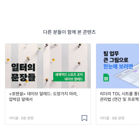
다른 분들이 함께 본 콘텐츠
<포텐셜> 데이브 알레드: 도망가지 마라,
리더의 TDL 시트를 통
압박감 앞에서
관리법 (연간 및 프로젝
아티클 · 6분 분량
아티클 · 9분 분량