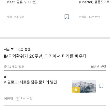
(feat. 공유 5,000건)
(Charter) 템플릿으
웹북 · 2개 챕터
아티클 · 13분 분량
지금 보고 있는 콘텐츠
IMF 외환위기 20주년, 과거에서 미래를 배우다
총
14
개의 챕터
168분
분량
#1
에필로그: 새로운 담론 문화의 발견
이헌재
3분
분량