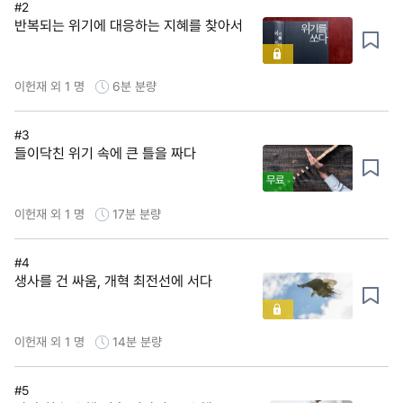
#2
반복되는 위기에 대응하는 지혜를 찾아서
이헌재 외 1 명
6분
분량
#3
들이닥친 위기 속에 큰 틀을 짜다
무료
이헌재 외 1 명
17분
분량
#4
생사를 건 싸움, 개혁 최전선에 서다
이헌재 외 1 명
14분
분량
#5