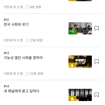
이헌재 외 3 명
8분
분량
#12
한국 사회와 위기
무료
이헌재 외 3 명
21분
분량
#13
가능성 열린 사회를 향하여
이헌재 외 3 명
22분
분량
#14
세 패널에게 묻고 답하다