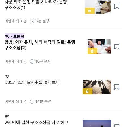
사상 최초 은행 퇴출 시나리오: 은행
구조조정(1)
이헌재 외 1 명
6분
분량
#6
- 보는 중
합병, 외자 유치, 해외 매각의 길로: 은행
구조조정(2)
이헌재 외 1 명
15분
분량
#7
DJ노믹스의 발자취를 돌아보다
이헌재 외 1 명
14분
분량
#8
2년 반에 걸친 구조조정을 뒤로 하고