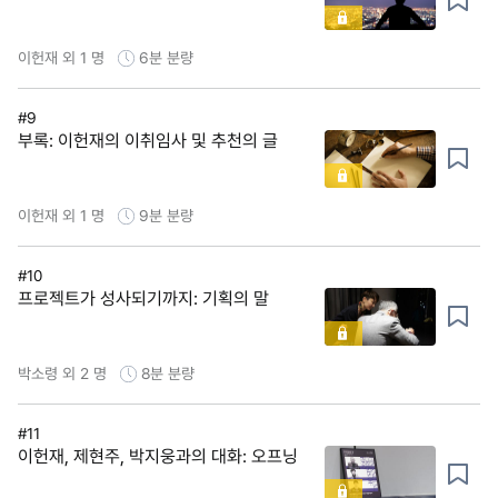
이헌재 외 1 명
6분
분량
#9
부록: 이헌재의 이취임사 및 추천의 글
이헌재 외 1 명
9분
분량
#10
프로젝트가 성사되기까지: 기획의 말
박소령 외 2 명
8분
분량
#11
이헌재, 제현주, 박지웅과의 대화: 오프닝